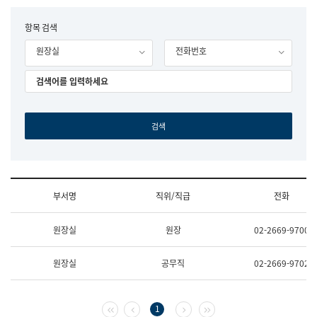
립
국
F
항목 검색
어
o
원
원장실
전화번호
r
조
m
직
도
국
어
원
원
장
기
획
연
수
부서명
직위/직급
전화
부
기
조
획
원장실
원장
02-2669-9700
직
운
및
영
업
과
원장실
공무직
02-2669-9702
무
공
소
공
개
언
(부
어
첫 페이지
이전 페이지
다음 페이지
마지막 페이지
1
서
과