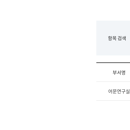
국
립
국
어
원
F
항목 검색
조
o
직
r
도
m
국
어
부서명
원
원
조
장
어문연구실
직
기
및
획
업
연
무
수
소
부
개
기