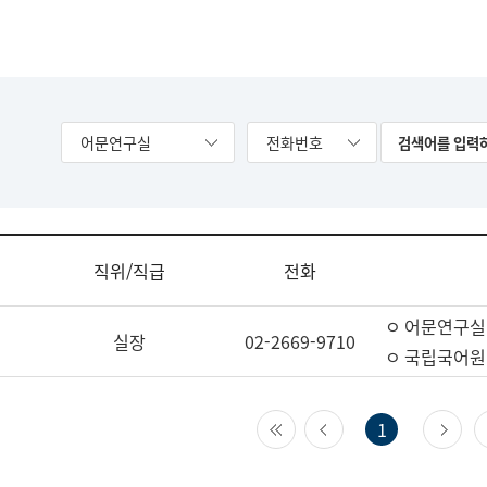
어문연구실
전화번호
직위/직급
전화
ㅇ 어문연구실
실장
02-2669-9710
ㅇ 국립국어원
첫 페이지
이전 페이지
다
1