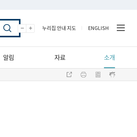
누리집 안내 지도
ENGLISH
전체 
축소
확대
알림
자료
소개
주소 복사
프린트
점자파일 내려받기
점자뷰어 보