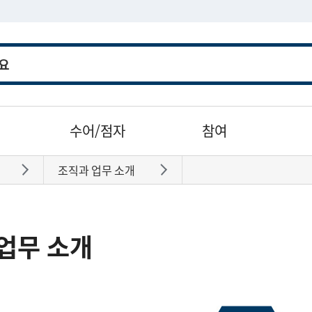
수어/점자
참여
조직과 업무 소개
바로가기
바로가기
업무 소개