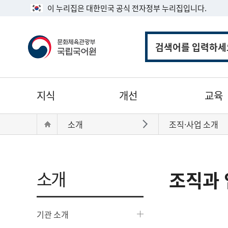
이 누리집은 대한민국 공식 전자정부 누리집입니다.
통
합
검
색
주
지식
개선
교육
메
뉴
현
Home
소개
조직·사업 소개
바로가기
재
위
치:
소개
조직과 
기관 소개