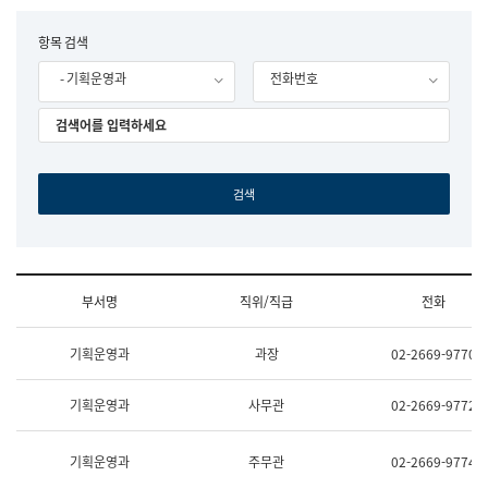
립
국
F
항목 검색
어
o
원
- 기획운영과
전화번호
r
조
m
직
도
국
어
원
원
장
기
획
연
수
부서명
직위/직급
전화
부
기
조
획
기획운영과
과장
02-2669-9770
직
운
및
영
업
과
기획운영과
사무관
02-2669-9772
무
공
소
공
개
언
기획운영과
주무관
02-2669-9774
(부
어
서
과