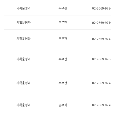
명,
교
직
기획운영과
주무관
02-2669-9780
육
위/
연
직
수
급,
과
기획운영과
주무관
02-2669-9779
전
어
화,
문
담
연
당
기획운영과
주무관
02-2669-9773
구
업
실
무)
어
문
연
기획운영과
주무관
02-2669-9768
구
과
어
문
연
구
기획운영과
주무관
02-2669-9778
과
(사
전
팀)
언
기획운영과
공무직
02-2669-9776
어
정