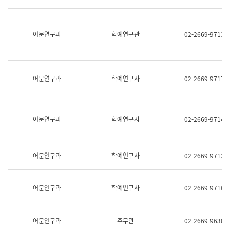
명,
교
직
육
위/
연
직
어문연구과
학예연구관
02-2669-9713
수
급,
과
전
어
화,
문
담
연
당
구
어문연구과
학예연구사
02-2669-9717
업
실
무)
어
문
연
어문연구과
학예연구사
02-2669-9714
구
과
어
문
어문연구과
학예연구사
02-2669-9712
연
구
과
(사
어문연구과
학예연구사
02-2669-9716
전
팀)
언
어
어문연구과
주무관
02-2669-9630
정