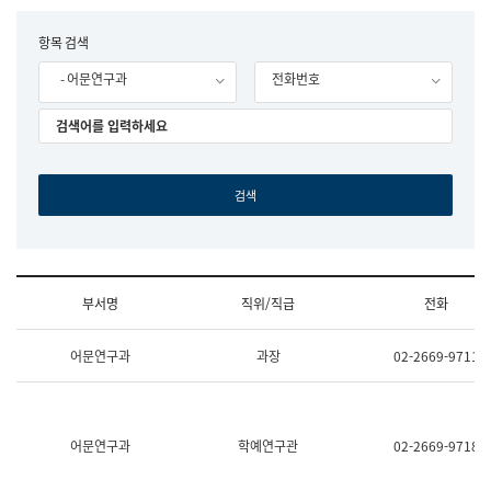
립
국
F
항목 검색
어
o
원
- 어문연구과
전화번호
r
조
m
직
도
국
어
원
원
장
기
획
연
수
부서명
직위/직급
전화
부
기
조
획
어문연구과
과장
02-2669-9711
직
운
및
영
업
과
무
공
소
공
어문연구과
학예연구관
02-2669-9718
개
언
(부
어
서
과