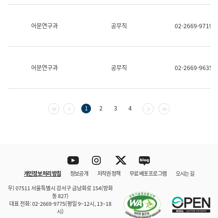
보
과
한
어문연구과
공무직
02-2669-9719
국
어
진
흥
과
어문연구과
공무직
02-2669-9635
수
어
점
자
진
첫 페이지
이전 페이지
다음 페이지
마지막 페이지
1
2
3
4
흥
과
Youtube
Instagram
Twitter
blog
개인정보 처리 방침
정보공개
저작권 정책
무료 배포 프로그램
오시는 길
바로 가기
문체부와 소속기관
우) 07511 서울특별시 강서구 금낭화로 154(방화
동 827)
대표 전화: 02-2669-9775(평일 9~12시, 13~18
시)