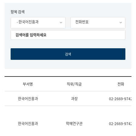
립
국
F
항목 검색
어
o
원
- 한국어진흥과
전화번호
r
조
m
직
도
국
어
원
원
장
기
획
연
수
부서명
직위/직급
전화
부
기
조
획
한국어진흥과
과장
02-2669-9742
직
운
및
영
업
과
무
공
소
공
한국어진흥과
학예연구관
02-2669-9742
개
언
(부
어
서
과