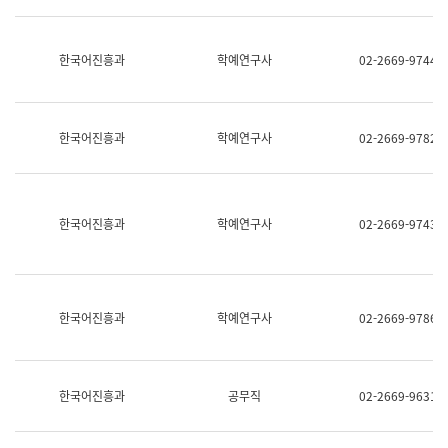
명,
교
직
육
위/
연
한국어진흥과
학예연구사
02-2669-9744
직
수
급,
과
전
어
화,
문
담
연
한국어진흥과
학예연구사
02-2669-9782
당
구
업
실
무)
어
문
연
한국어진흥과
학예연구사
02-2669-9743
구
과
어
문
연
한국어진흥과
학예연구사
02-2669-9786
구
과
(사
전
팀)
한국어진흥과
공무직
02-2669-9631
언
어
정