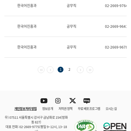
보
한국어진흥과
공무직
02-2669-9764
과
한
국
어
한국어진흥과
공무직
02-2669-9641
진
흥
과
수
한국어진흥과
공무직
02-2669-9678
어
점
자
진
흥
첫 페이지
이전 페이지
다음 페이지
마지막 페이지
1
2
과
Youtube
Instagram
Twitter
blog
개인정보 처리 방침
정보공개
저작권 정책
무료 배포 프로그램
오시는 길
바로 가기
문체부와 소속기관
우) 07511 서울특별시 강서구 금낭화로 154(방화
동 827)
대표 전화: 02-2669-9775(평일 9~12시, 13~18