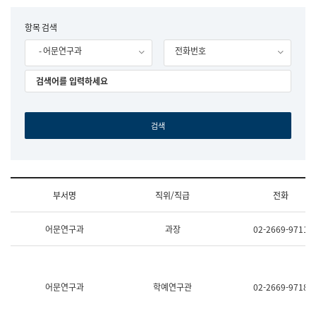
립
국
F
항목 검색
어
o
원
- 어문연구과
전화번호
r
조
m
직
도
국
어
원
원
장
기
획
연
수
부서명
직위/직급
전화
부
기
조
획
어문연구과
과장
02-2669-9711
직
운
및
영
업
과
무
공
소
공
어문연구과
학예연구관
02-2669-9718
개
언
(부
어
서
과