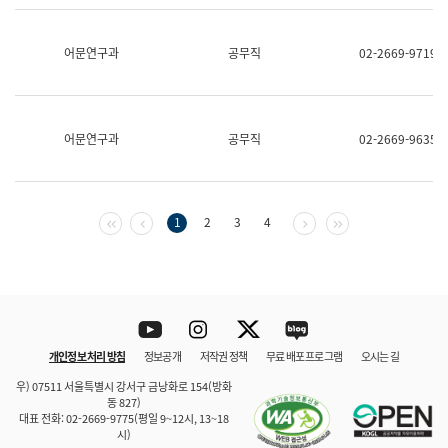
보
과
한
어문연구과
공무직
02-2669-9719
국
어
진
흥
과
어문연구과
공무직
02-2669-9635
수
어
점
자
진
첫 페이지
이전 페이지
다음 페이지
마지막 페이지
1
2
3
4
흥
과
Youtube
Instagram
Twitter
blog
개인정보 처리 방침
정보공개
저작권 정책
무료 배포 프로그램
오시는 길
바로 가기
문체부와 소속기관
우) 07511 서울특별시 강서구 금낭화로 154(방화
동 827)
대표 전화: 02-2669-9775(평일 9~12시, 13~18
시)