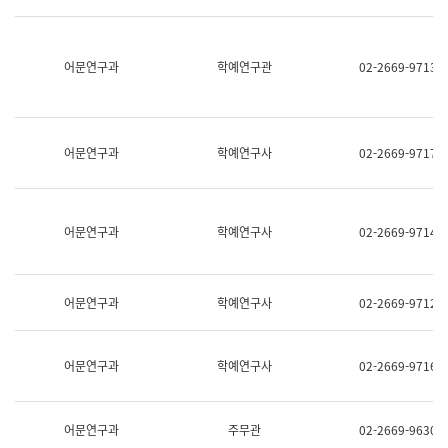
명,
교
직
육
위/
연
직
어문연구과
학예연구관
02-2669-9713
수
급,
과
전
어
화,
문
담
연
당
구
어문연구과
학예연구사
02-2669-9717
업
실
무)
어
문
연
어문연구과
학예연구사
02-2669-9714
구
과
어
문
어문연구과
학예연구사
02-2669-9712
연
구
과
(사
어문연구과
학예연구사
02-2669-9716
전
팀)
언
어
어문연구과
주무관
02-2669-9630
정