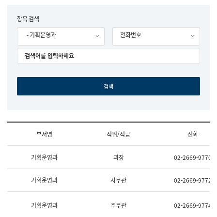
립
국
F
항목 검색
어
o
원
- 기획운영과
전화번호
r
조
m
직
도
국
어
원
원
장
기
획
연
수
부서명
직위/직급
전화
부
기
조
획
기획운영과
과장
02-2669-9770
직
운
및
영
업
과
기획운영과
사무관
02-2669-9772
무
공
소
공
개
언
기획운영과
주무관
02-2669-9774
(부
어
서
과