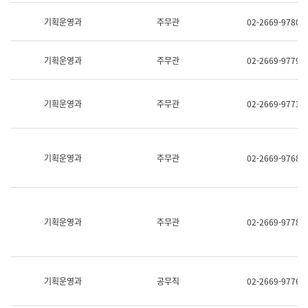
명,
교
직
기획운영과
주무관
02-2669-9780
육
위/
연
직
수
급,
과
기획운영과
주무관
02-2669-9779
전
어
화,
문
담
연
당
기획운영과
주무관
02-2669-9773
구
업
실
무)
어
문
연
기획운영과
주무관
02-2669-9768
구
과
어
문
연
구
기획운영과
주무관
02-2669-9778
과
(사
전
팀)
언
기획운영과
공무직
02-2669-9776
어
정