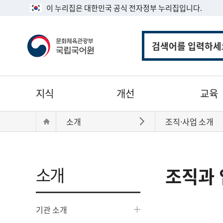
이 누리집은 대한민국 공식 전자정부 누리집입니다.
통
합
검
색
주
지식
개선
교육
메
뉴
현
Home
소개
조직·사업 소개
바로가기
재
위
치:
소개
조직과 
기관 소개