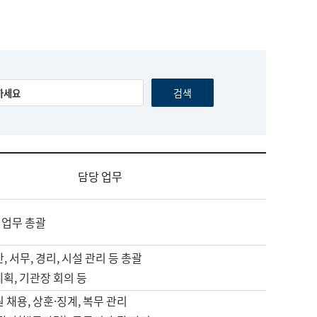
담당 업무
 업무 총괄
, 서무, 경리, 시설 관리 등 총괄
계획, 기관장 회의 등
원 채용, 상훈·징계, 복무 관리