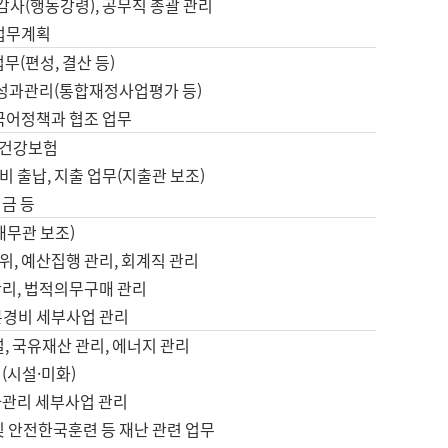
 감사(행동강령), 공무직 총괄 관리
 업무계획
업무(편성, 결산 등)
, 성과관리(통합재정사업평가 등)
 국어정책과 협조 업무
, 건강보험
 출납, 지출 업무(지출관 보조)
금 등
재무관 보조)
, 예산집행 관리, 회계직 관리
관리, 법적의무구매 관리
본경비 세부사업 관리
설, 국유재산 관리, 에너지 관리
(시설·미화)
사관리 세부사업 관리
및 안전한국훈련 등 재난 관련 업무