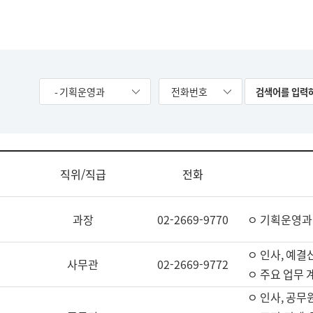
- 기획운영과
전화번호
직위/직급
전화
과장
02-2669-9770
ㅇ 기획운영과
ㅇ 인사, 예결산
사무관
02-2669-9772
ㅇ 주요 업무 
ㅇ 인사, 공무