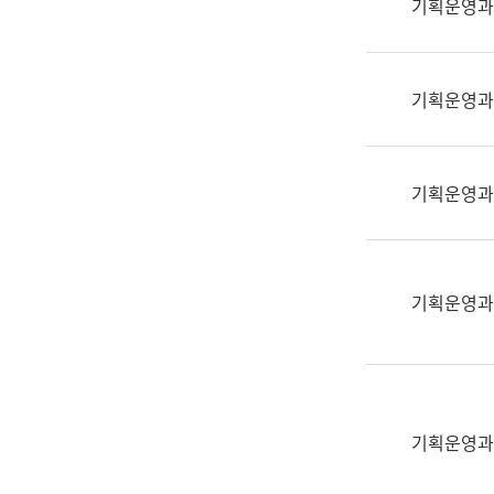
기획운영과
(부
획
서
운
명,
영
직
기획운영과
과
위/
공
직
공
급,
언
기획운영과
전
어
화,
과
담
교
당
육
기획운영과
업
연
무)
수
과
어
문
기획운영과
연
구