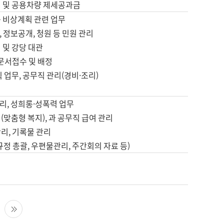
영 및 공용차량 제세공과금
등 비상계획 관련 업무
 정보공개, 청원 등 민원 관리
 및 강당 대관
 문서접수 및 배정
직 업무, 공무직 관리(경비·조리)
영
리, 성희롱·성폭력 업무
(맞춤형 복지), 과 공무직 급여 관리
리, 기록물 관리
규정 총괄, 우편물관리, 주간회의 자료 등)
영
다음 페이지
마지막 페이지