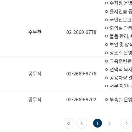
ㅇ 주차장 운
ㅇ 을지연습 
ㅇ 국민신문고,
ㅇ 회의실 관리
주무관
02-2669-9778
ㅇ 물품 관리,
ㅇ 보안 및 당
ㅇ 상조회 운
ㅇ 교육훈련관
ㅇ 선택적 복지
공무직
02-2669-9776
ㅇ 공용차량 관
ㅇ 서무 지원(
공무직
02-2669-9702
ㅇ 부속실 운
첫 페이지
이전 페이지
1
2