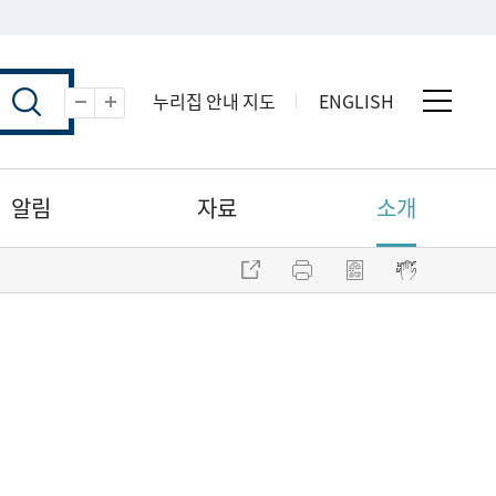
누리집 안내 지도
ENGLISH
전체 
축소
확대
알림
자료
소개
주소 복사
프린트
점자파일 내려받기
점자뷰어 보