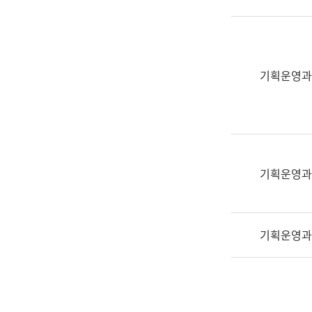
실
어
문
연
구
기획운영과
과
어
문
연
구
과
기획운영과
(사
전
팀)
기획운영과
언
어
정
보
과