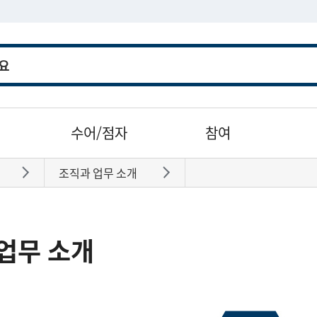
수어/점자
참여
조직과 업무 소개
바로가기
바로가기
업무 소개