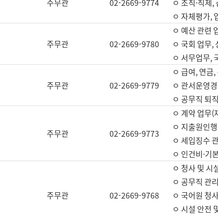
주무관
02-2669-9774
ㅇ 조직·직제,
ㅇ 자체평가,
ㅇ 예산 관련 
주무관
02-2669-9780
ㅇ 국회 업무
ㅇ 서무업무,
ㅇ 급여, 연금
주무관
02-2669-9779
ㅇ 관서운영경비
ㅇ 공무직 퇴직
ㅇ 계약 업무(
ㅇ 지출원인행위
주무관
02-2669-9773
ㅇ 세입징수 
ㅇ 인건비·기
ㅇ 청사 및 시
ㅇ 공무직 관리
주무관
02-2669-9768
ㅇ 국어원 청
ㅇ 시설 안전 