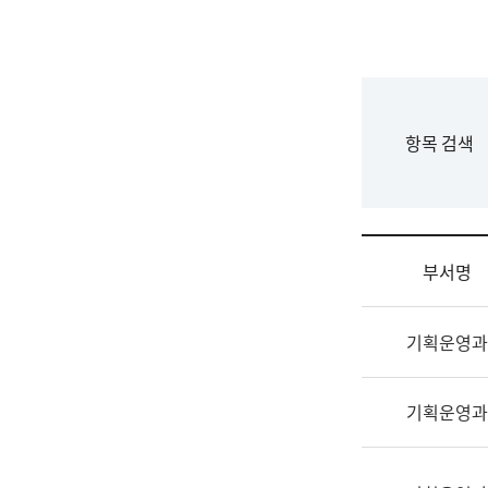
국
립
국
어
원
F
항목 검색
조
o
직
r
도
m
국
어
부서명
원
원
조
장
기획운영과
직
기
및
획
업
연
기획운영과
무
수
소
부
개
기