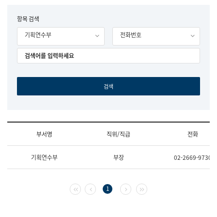
립
국
F
항목 검색
어
o
원
기획연수부
전화번호
r
조
m
직
도
국
어
원
원
장
기
획
연
수
부서명
직위/직급
전화
부
기
조
획
기획연수부
부장
02-2669-9730
직
운
및
영
업
과
무
공
첫 페이지
이전 페이지
다음 페이지
마지막 페이지
1
소
공
개
언
(부
어
서
과