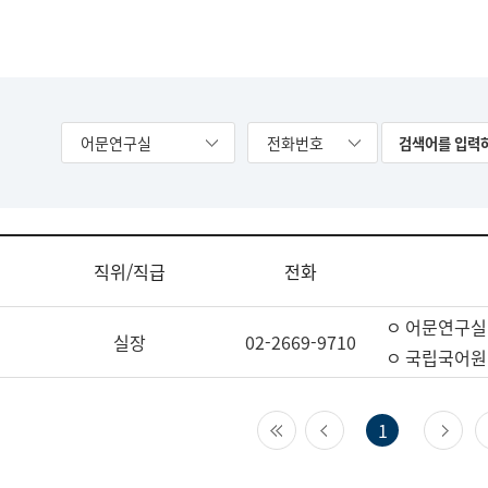
어문연구실
전화번호
직위/직급
전화
ㅇ 어문연구실
실장
02-2669-9710
ㅇ 국립국어원
첫 페이지
이전 페이지
다
1