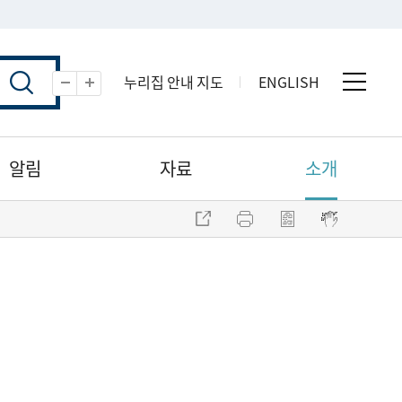
누리집 안내 지도
ENGLISH
전체 
축소
확대
알림
자료
소개
주소 복사
프린트
점자파일 내려받기
점자뷰어 보