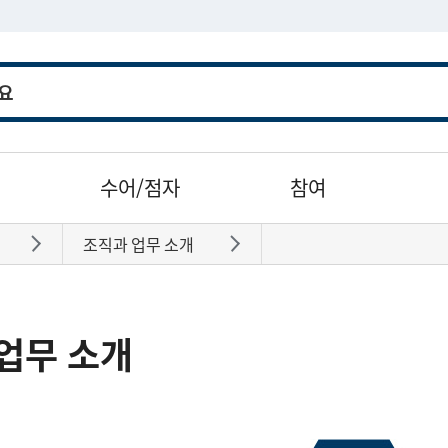
수어/점자
참여
조직과 업무 소개
바로가기
바로가기
업무 소개