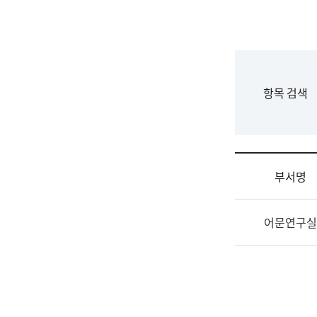
국
립
국
어
원
F
항목 검색
조
o
직
r
도
m
국
어
부서명
원
원
조
장
어문연구실
직
기
및
획
업
연
무
수
소
부
개
기