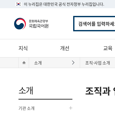
이 누리집은 대한민국 공식 전자정부 누리집입니다.
통
합
검
색
주
지식
개선
교육
메
뉴
현
Home
소개
조직·사업 소개
바로가기
재
위
치:
소개
조직과 
기관 소개