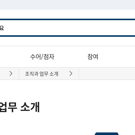
수어/점자
참여
조직과 업무 소개
바로가기
바로가기
업무 소개