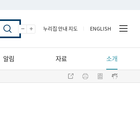
누리집 안내 지도
ENGLISH
전체 
축소
확대
알림
자료
소개
주소 복사
프린트
점자파일 내려받기
점자뷰어 보