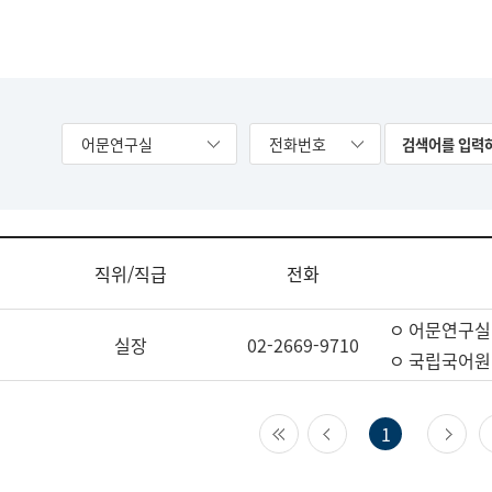
어문연구실
전화번호
직위/직급
전화
ㅇ 어문연구실
실장
02-2669-9710
ㅇ 국립국어원
첫 페이지
이전 페이지
다
1