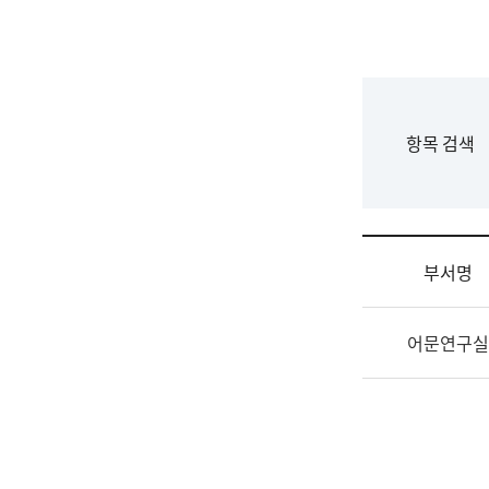
국
립
국
어
원
F
항목 검색
조
o
직
r
도
m
국
어
부서명
원
원
조
장
어문연구실
직
기
및
획
업
연
무
수
소
부
개
기