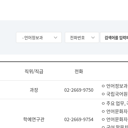
- 언어정보과
전화번호
직위/직급
전화
ㅇ 언어정보과
과장
02-2669-9750
ㅇ 국립국어원
ㅇ 주요 업무,
ㅇ 언어문화자
학예연구관
02-2669-9754
ㅇ 언어문화자
ㅇ 국어 말뭉치