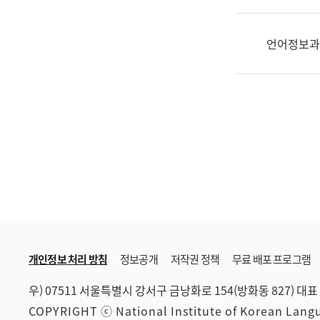
한
국
어
언어정보과
진
흥
과
수
어
점
자
진
흥
과
개인정보 처리 방침
정보공개
저작권 정책
무료 배포 프로그램
우) 07511 서울특별시 강서구 금낭화로 154(방화동 827)
대표 
COPYRIGHT ⓒ National Institute of Korean Lan