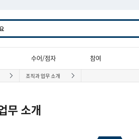
수어/점자
참여
조직과 업무 소개
바로가기
바로가기
업무 소개