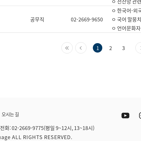
ㅇ 전산망 관련
ㅇ 한국어-외
공무직
02-2669-9650
ㅇ 국어 말뭉치
ㅇ 언어문화자원
첫 페이지
이전 페이지
1
2
3
Yout
오시는 길
전화: 02-2669-9775(평일 9~12시, 13~18시)
guage ALL RIGHTS RESERVED.