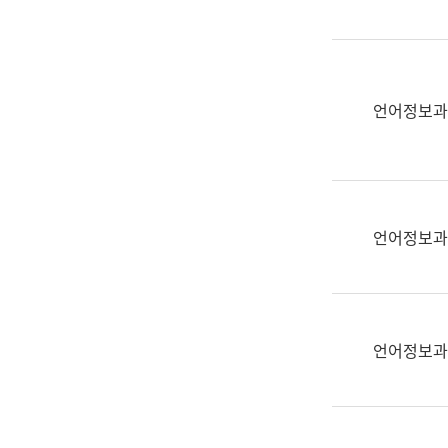
(부
획
서
운
명,
영
직
과
위/
언어정보과
공
직
공
급,
언
전
어
화,
과
담
교
언어정보과
당
육
업
연
무)
수
과
언어정보과
어
문
연
구