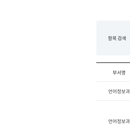
국
립
국
어
원
F
항목 검색
조
o
직
r
도
m
국
어
부서명
원
원
조
장
언어정보과
직
기
및
획
업
연
무
수
소
언어정보과
부
개
기