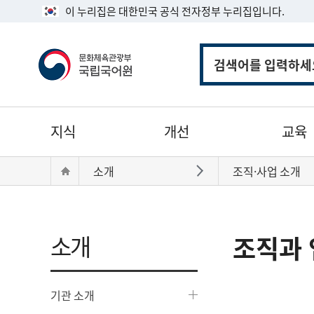
이 누리집은 대한민국 공식 전자정부 누리집입니다.
통
합
검
색
주
지식
개선
교육
메
뉴
현
Home
소개
조직·사업 소개
바로가기
재
위
치:
소개
조직과 
기관 소개