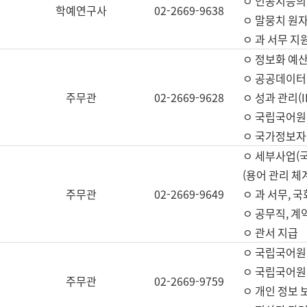
ㅇ 인공지능의
학예연구사
02-2669-9638
ㅇ 말뭉치 원자
ㅇ 과 서무 지
ㅇ 정보화 예산
ㅇ 공공데이터 
주무관
02-2669-9628
ㅇ 성과 관리(
ㅇ 국립국어원
ㅇ 국가정보자
ㅇ 세부사업(
(용어 관리 체
주무관
02-2669-9649
ㅇ 과 서무, 
ㅇ 공무직, 계
ㅇ 관서 지급
ㅇ 국립국어원
ㅇ 국립국어원
주무관
02-2669-9759
ㅇ 개인 정보 