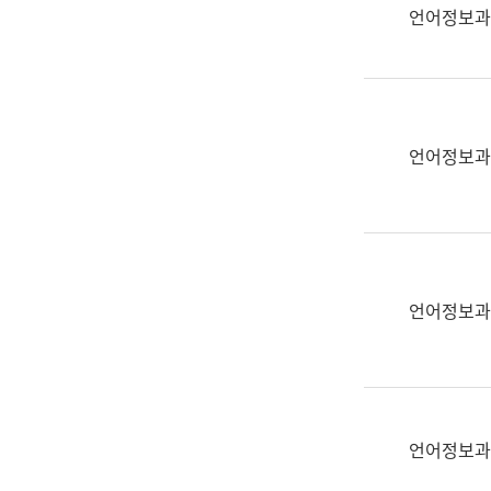
실
언어정보과
어
문
연
구
과
언어정보과
어
문
연
구
과
(사
언어정보과
전
팀)
언
어
정
언어정보과
보
과