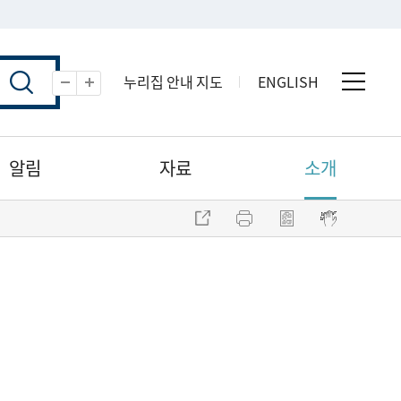
누리집 안내 지도
ENGLISH
전체 
축소
확대
알림
자료
소개
주소 복사
프린트
점자파일 내려받기
점자뷰어 보