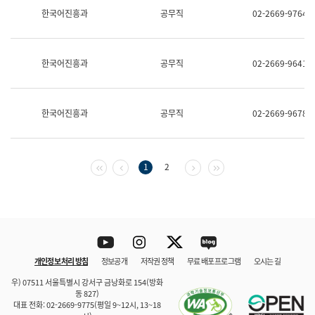
보
한국어진흥과
공무직
02-2669-9764
과
한
국
어
한국어진흥과
공무직
02-2669-9641
진
흥
과
수
한국어진흥과
공무직
02-2669-9678
어
점
자
진
흥
첫 페이지
이전 페이지
다음 페이지
마지막 페이지
1
2
과
Youtube
Instagram
Twitter
blog
개인정보 처리 방침
정보공개
저작권 정책
무료 배포 프로그램
오시는 길
바로 가기
문체부와 소속기관
우) 07511 서울특별시 강서구 금낭화로 154(방화
동 827)
대표 전화: 02-2669-9775(평일 9~12시, 13~18