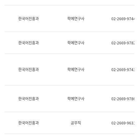
명,
교
직
육
위/
연
한국어진흥과
학예연구사
02-2669-9744
직
수
급,
과
전
어
화,
문
담
연
한국어진흥과
학예연구사
02-2669-9782
당
구
업
실
무)
어
문
연
한국어진흥과
학예연구사
02-2669-9743
구
과
어
문
연
한국어진흥과
학예연구사
02-2669-9786
구
과
(사
전
팀)
한국어진흥과
공무직
02-2669-9631
언
어
정