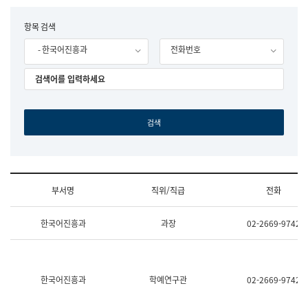
립
국
F
항목 검색
어
o
원
- 한국어진흥과
전화번호
r
조
m
직
도
국
어
원
원
장
기
획
연
수
부서명
직위/직급
전화
부
기
조
획
한국어진흥과
과장
02-2669-9742
직
운
및
영
업
과
무
공
소
공
한국어진흥과
학예연구관
02-2669-9742
개
언
(부
어
서
과