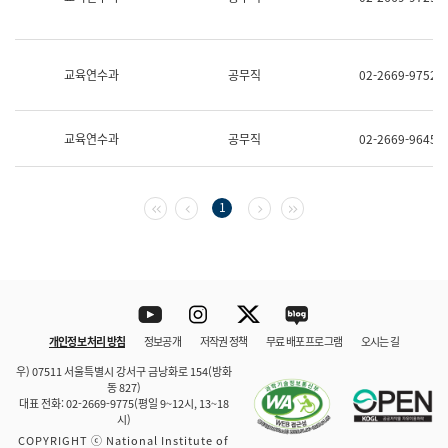
보
과
한
국
교육연수과
공무직
02-2669-9752
어
진
흥
과
교육연수과
공무직
02-2669-9645
수
어
점
자
첫 페이지
이전 페이지
다음 페이지
마지막 페이지
1
진
흥
과
Youtube
Instagram
Twitter
blog
개인정보 처리 방침
정보공개
저작권 정책
무료 배포 프로그램
오시는 길
바로 가기
문체부와 소속기관
우) 07511 서울특별시 강서구 금낭화로 154(방화
동 827)
대표 전화: 02-2669-9775(평일 9~12시, 13~18
시)
COPYRIGHT ⓒ National Institute of