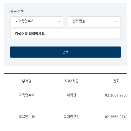
립
국
F
항목 검색
어
o
원
- 교육연수과
전화번호
r
조
m
직
도
국
어
원
원
장
기
획
연
수
부서명
직위/직급
전화
부
기
조
획
교육연수과
서기관
02-2669-9731
직
운
및
영
업
과
무
공
소
공
교육연수과
학예연구관
02-2669-9740
개
언
(부
어
서
과