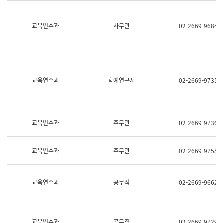
명,
교
직
육
위/
연
교육연수과
사무관
02-2669-9684
직
수
급,
과
전
어
화,
문
담
연
당
구
교육연수과
학예연구사
02-2669-9735
업
실
무)
어
문
연
구
교육연수과
주무관
02-2669-9736
과
어
문
교육연수과
주무관
02-2669-9758
연
구
과
(사
교육연수과
공무직
02-2669-9662
전
팀)
언
어
정
교육연수과
공무직
02-2669-9729