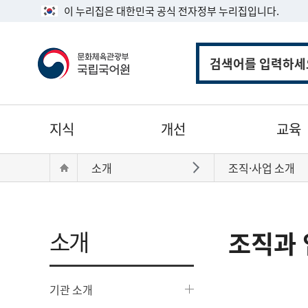
이 누리집은 대한민국 공식 전자정부 누리집입니다.
통
합
검
색
주
지식
개선
교육
메
뉴
현
Home
소개
조직·사업 소개
바로가기
재
위
치:
소개
조직과 
기관 소개