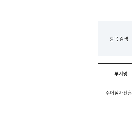
국
립
국
어
원
F
항목 검색
조
o
직
r
도
m
국
어
부서명
원
원
조
장
수어점자진흥
직
기
및
획
업
연
무
수
소
부
개
기