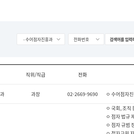
- 수어점자진흥과
전화번호
직위/직급
전화
과
과장
02-2669-9690
ㅇ 수어점자진
ㅇ 국회, 조직 
ㅇ 점자 법규 
ㅇ 점자 규범 
ㅇ 점자교원 