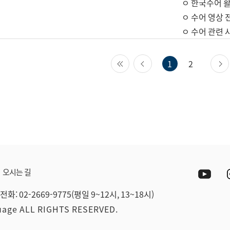
ㅇ 한국수어 활
ㅇ 수어 영상 
ㅇ 수어 관련 
첫 페이지
이전 페이지
1
2
Yout
오시는 길
전화: 02-2669-9775(평일 9~12시, 13~18시)
guage ALL RIGHTS RESERVED.