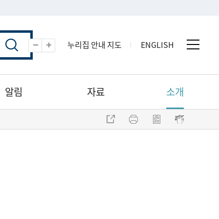
누리집 안내 지도
ENGLISH
전체 
축소
확대
알림
자료
소개
주소 복사
프린트
점자파일 내려받기
점자뷰어 보