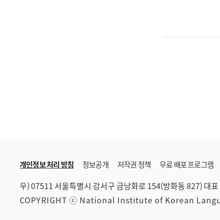
개인정보 처리 방침
정보공개
저작권 정책
무료 배포 프로그램
우) 07511 서울특별시 강서구 금낭화로 154(방화동 827)
대표 
COPYRIGHT ⓒ National Institute of Korean Lan