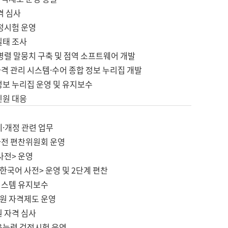
격 심사
검정시험 운영
실태 조사
병렬 말뭉치 구축 및 점역 소프트웨어 개발
격 관리 시스템·수어 종합 정보 누리집 개발
정보 누리집 운영 및 유지보수
민원 대응
제·개정 관련 업무
사전 편찬위원회 운영
사전> 운영
한국어 사전> 운영 및 2단계 편찬
시스템 유지보수
원 자격제도 운영
원 자격 심사
육능력 검정시험 운영