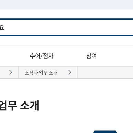
수어/점자
참여
조직과 업무 소개
바로가기
바로가기
업무 소개