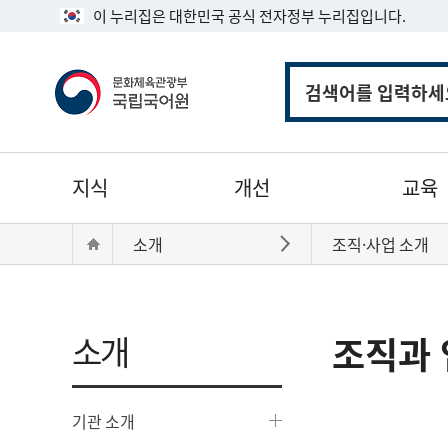
이 누리집은 대한민국 공식 전자정부 누리집입니다.
통
합
검
색
주
지식
개선
교육
메
뉴
현
Home
소개
조직·사업 소개
바로가기
재
위
치:
소개
조직과 
기관 소개