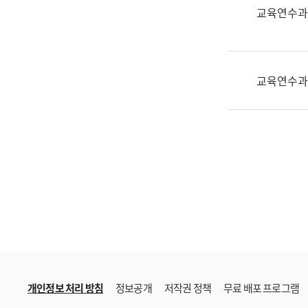
한
교육연수과
국
어
진
흥
교육연수과
과
수
어
점
자
진
흥
과
개인정보 처리 방침
정보공개
저작권 정책
무료 배포 프로그램