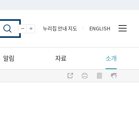
누리집 안내 지도
ENGLISH
전체 
축소
확대
알림
자료
소개
주소 복사
프린트
점자파일 내려받기
점자뷰어 보