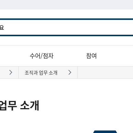
수어/점자
참여
조직과 업무 소개
바로가기
바로가기
업무 소개