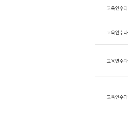
실
교육연수과
어
문
연
구
교육연수과
과
어
문
연
교육연수과
구
과
(사
전
팀)
교육연수과
언
어
정
보
과