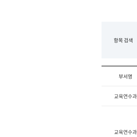
국
립
국
어
원
F
항목 검색
조
o
직
r
도
m
국
어
부서명
원
원
조
장
교육연수과
직
기
및
획
업
연
무
수
소
부
교육연수과
개
기