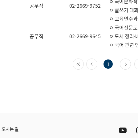
ㅇ 국어문화학
공무직
02-2669-9752
ㅇ 글쓰기 대회
ㅇ 교육연수과
ㅇ 국어전문도
공무직
02-2669-9645
ㅇ 도서 정리·
ㅇ 국어 관련
첫 페이지
이전 페이지
다
1
Yout
오시는 길