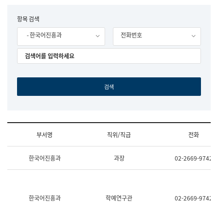
립
국
F
항목 검색
어
o
원
- 한국어진흥과
전화번호
r
조
m
직
도
국
어
원
원
장
기
획
연
수
부서명
직위/직급
전화
부
기
조
획
한국어진흥과
과장
02-2669-9742
직
운
및
영
업
과
무
공
소
공
한국어진흥과
학예연구관
02-2669-9742
개
언
(부
어
서
과