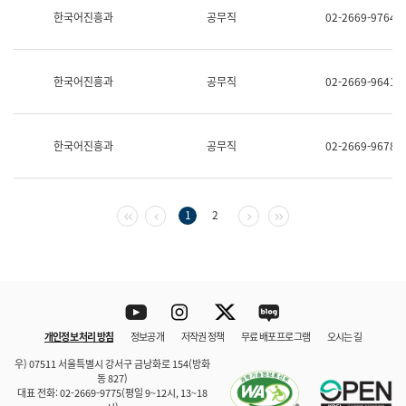
보
한국어진흥과
공무직
02-2669-9764
과
한
국
어
한국어진흥과
공무직
02-2669-9641
진
흥
과
수
한국어진흥과
공무직
02-2669-9678
어
점
자
진
흥
첫 페이지
이전 페이지
다음 페이지
마지막 페이지
1
2
과
Youtube
Instagram
Twitter
blog
개인정보 처리 방침
정보공개
저작권 정책
무료 배포 프로그램
오시는 길
바로 가기
문체부와 소속기관
우) 07511 서울특별시 강서구 금낭화로 154(방화
동 827)
대표 전화: 02-2669-9775(평일 9~12시, 13~18