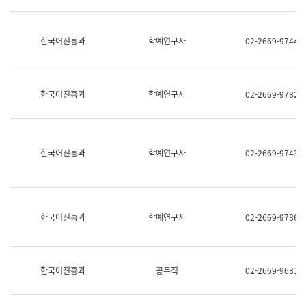
명,
교
직
육
위/
연
한국어진흥과
학예연구사
02-2669-9744
직
수
급,
과
전
어
화,
문
담
연
한국어진흥과
학예연구사
02-2669-9782
당
구
업
실
무)
어
문
연
한국어진흥과
학예연구사
02-2669-9743
구
과
어
문
연
한국어진흥과
학예연구사
02-2669-9786
구
과
(사
전
팀)
한국어진흥과
공무직
02-2669-9631
언
어
정