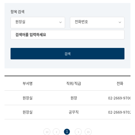
립
국
F
항목 검색
어
o
원
원장실
전화번호
r
조
m
직
도
국
어
원
원
장
기
획
연
수
부서명
직위/직급
전화
부
기
조
획
원장실
원장
02-2669-9700
직
운
및
영
업
과
원장실
공무직
02-2669-9702
무
공
소
공
개
언
(부
어
첫 페이지
이전 페이지
다음 페이지
마지막 페이지
1
서
과