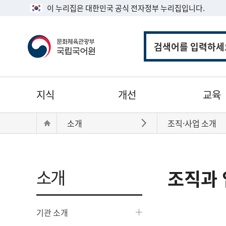
이 누리집은 대한민국 공식 전자정부 누리집입니다.
통
합
검
색
주
지식
개선
교육
메
뉴
현
Home
소개
조직·사업 소개
바로가기
재
위
치:
소개
조직과 
기관 소개