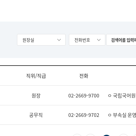
원장실
전화번호
직위/직급
전화
원장
02-2669-9700
ㅇ 국립국어원
공무직
02-2669-9702
ㅇ 부속실 운