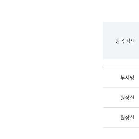
국
립
국
어
원
F
항목 검색
조
o
직
r
도
m
국
어
부서명
원
원
조
장
원장실
직
기
및
획
업
연
원장실
무
수
소
부
개
기