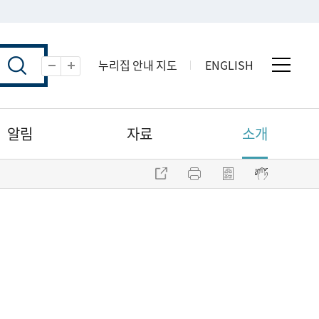
누리집 안내 지도
ENGLISH
전체 
축소
확대
알림
자료
소개
주소 복사
프린트
점자파일 내려받기
점자뷰어 보