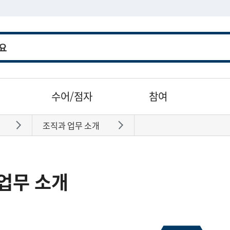
수어/점자
참여
조직과 업무 소개
바로가기
바로가기
업무 소개