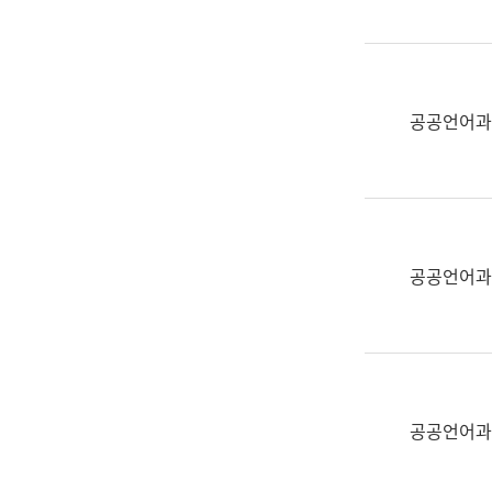
(부
획
서
운
명,
영
직
과
위/
공공언어과
공
직
공
급,
언
전
어
화,
과
담
교
공공언어과
당
육
업
연
무)
수
과
어
문
공공언어과
연
구