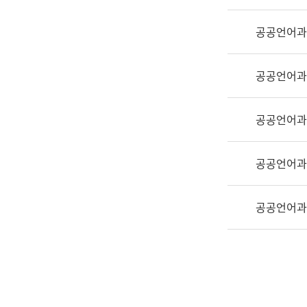
실
어
공공언어과
문
연
구
공공언어과
과
어
문
공공언어과
연
구
공공언어과
과
(사
전
공공언어과
팀)
언
어
정
보
과