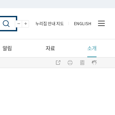
누리집 안내 지도
ENGLISH
전체 
축소
확대
알림
자료
소개
주소 복사
프린트
점자파일 내려받기
점자뷰어 보