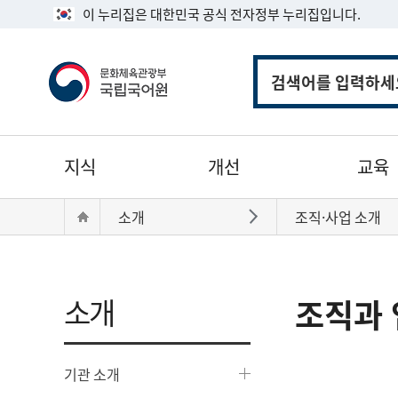
이 누리집은 대한민국 공식 전자정부 누리집입니다.
통
합
검
색
주
지식
개선
교육
메
뉴
현
Home
소개
조직·사업 소개
바로가기
재
위
치:
소개
조직과 
기관 소개