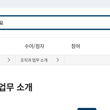
수어/점자
참여
조직과 업무 소개
바로가기
바로가기
업무 소개