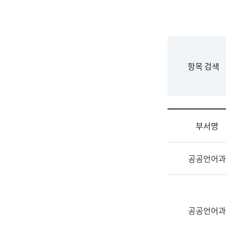
국
립
국
어
원
F
항목 검색
조
o
직
r
도
m
국
어
부서명
원
원
조
장
공공언어과
직
기
및
획
업
연
무
수
소
공공언어과
부
개
기