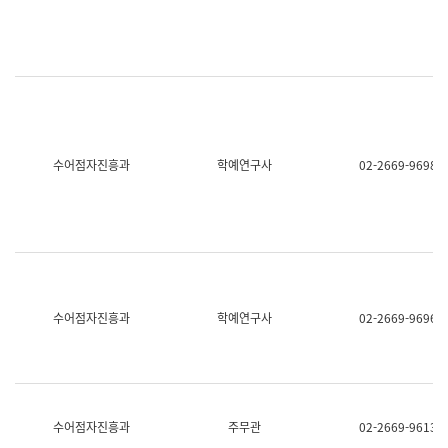
명,
교
직
육
위/
연
직
수
급,
과
전
어
화,
문
담
연
당
구
수어점자진흥과
학예연구사
02-2669-9698
업
실
무)
어
문
연
구
과
어
문
연
수어점자진흥과
학예연구사
02-2669-9696
구
과
(사
전
팀)
언
어
수어점자진흥과
주무관
02-2669-9613
정