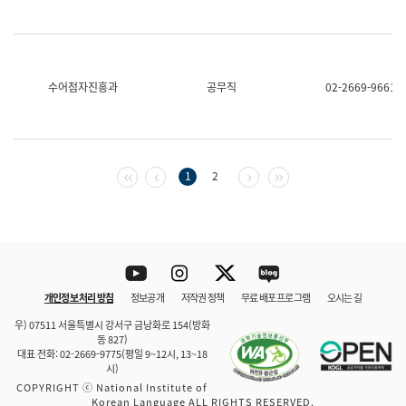
수어점자진흥과
공무직
02-2669-9661
첫 페이지
이전 페이지
다음 페이지
마지막 페이지
1
2
Youtube
Instagram
Twitter
blog
개인정보 처리 방침
정보공개
저작권 정책
무료 배포 프로그램
오시는 길
바로 가기
문체부와 소속기관
우) 07511 서울특별시 강서구 금낭화로 154(방화
동 827)
대표 전화: 02-2669-9775(평일 9~12시, 13~18
시)
COPYRIGHT ⓒ National Institute of
Korean Language ALL RIGHTS RESERVED.