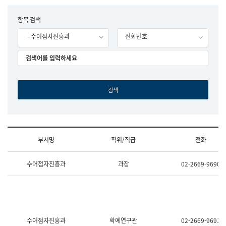
립
국
F
항목 검색
어
o
원
- 수어점자진흥과
전화번호
r
조
m
직
도
국
어
원
원
장
기
획
연
수
부서명
직위/직급
전화
부
기
조
획
수어점자진흥과
과장
02-2669-9690
직
운
및
영
업
과
무
공
소
공
개
언
(부
어
수어점자진흥과
학예연구관
02-2669-9691
서
과