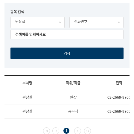
립
국
F
항목 검색
어
o
원
원장실
전화번호
r
조
m
직
도
국
어
원
원
장
기
획
연
수
부서명
직위/직급
전화
부
기
조
획
원장실
원장
02-2669-9700
직
운
및
영
업
과
원장실
공무직
02-2669-9702
무
공
소
공
개
언
(부
어
첫 페이지
이전 페이지
다음 페이지
마지막 페이지
1
서
과