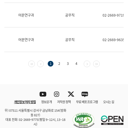
보
과
한
어문연구과
공무직
02-2669-9719
국
어
진
흥
과
어문연구과
공무직
02-2669-9635
수
어
점
자
진
첫 페이지
이전 페이지
다음 페이지
마지막 페이지
1
2
3
4
흥
과
Youtube
Instagram
Twitter
blog
개인정보 처리 방침
정보공개
저작권 정책
무료 배포 프로그램
오시는 길
바로 가기
문체부와 소속기관
우) 07511 서울특별시 강서구 금낭화로 154(방화
동 827)
대표 전화: 02-2669-9775(평일 9~12시, 13~18
시)