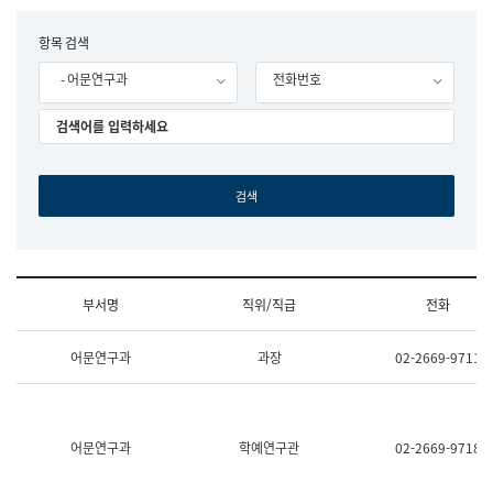
립
국
F
항목 검색
어
o
원
- 어문연구과
전화번호
r
조
m
직
도
국
어
원
원
장
기
획
연
수
부서명
직위/직급
전화
부
기
조
획
어문연구과
과장
02-2669-9711
직
운
및
영
업
과
무
공
소
공
어문연구과
학예연구관
02-2669-9718
개
언
(부
어
서
과