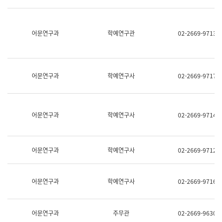
명,
교
직
육
위/
연
직
어문연구과
학예연구관
02-2669-9713
수
급,
과
전
어
화,
문
담
연
당
구
어문연구과
학예연구사
02-2669-9717
업
실
무)
어
문
연
어문연구과
학예연구사
02-2669-9714
구
과
어
문
어문연구과
학예연구사
02-2669-9712
연
구
과
(사
어문연구과
학예연구사
02-2669-9716
전
팀)
언
어
어문연구과
주무관
02-2669-9630
정