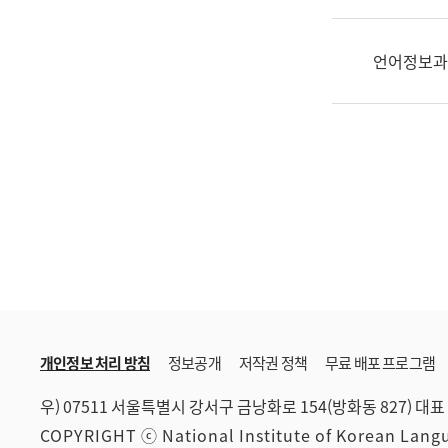
한
국
어
언어정보과
진
흥
과
수
어
점
자
진
흥
과
개인정보 처리 방침
정보공개
저작권 정책
무료 배포 프로그램
우) 07511 서울특별시 강서구 금낭화로 154(방화동 827)
대표 
COPYRIGHT ⓒ National Institute of Korean Lan