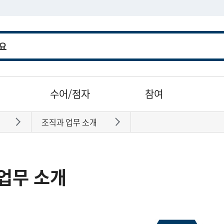
수어/점자
참여
조직과 업무 소개
바로가기
바로가기
업무 소개