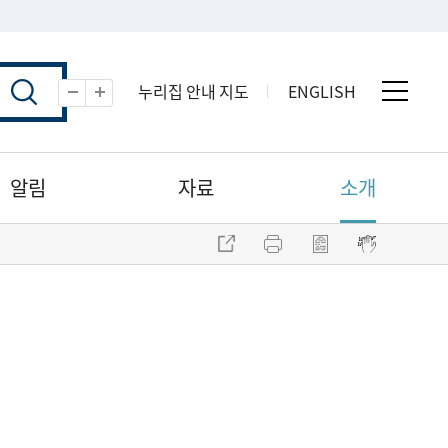
누리집 안내 지도
ENGLISH
전체 
축소
확대
알림
자료
소개
주소 복사
프린트
점자파일 내려받기
점자뷰어 보