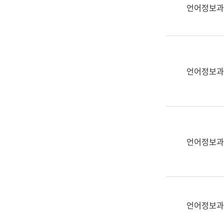
실
언어정보과
어
문
연
구
과
언어정보과
어
문
연
구
과
(사
언어정보과
전
팀)
언
어
정
언어정보과
보
과