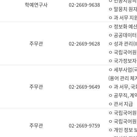
ㅇ 인공지능의
학예연구사
02-2669-9638
ㅇ 말뭉치 원자
ㅇ 과 서무 지
ㅇ 정보화 예산
ㅇ 공공데이터 
주무관
02-2669-9628
ㅇ 성과 관리(
ㅇ 국립국어원
ㅇ 국가정보자
ㅇ 세부사업(
(용어 관리 체
주무관
02-2669-9649
ㅇ 과 서무, 
ㅇ 공무직, 계
ㅇ 관서 지급
ㅇ 국립국어원
ㅇ 국립국어원
주무관
02-2669-9759
ㅇ 개인 정보 