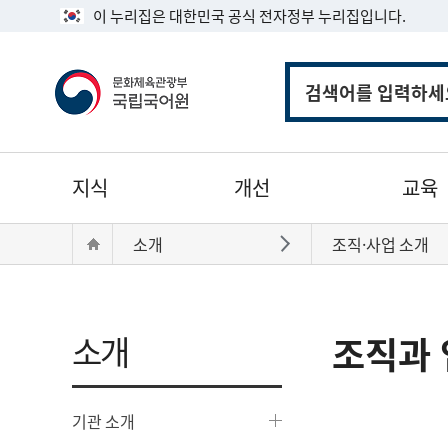
이 누리집은 대한민국 공식 전자정부 누리집입니다.
통
합
검
색
주
지식
개선
교육
메
뉴
현
Home
소개
조직·사업 소개
바로가기
재
위
치:
소개
조직과 
기관 소개