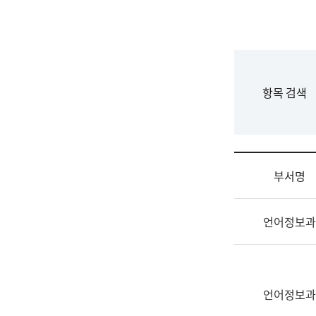
국
립
국
어
원
F
항목 검색
조
o
직
r
도
m
국
어
부서명
원
원
조
장
언어정보과
직
기
및
획
업
연
무
수
소
언어정보과
부
개
기