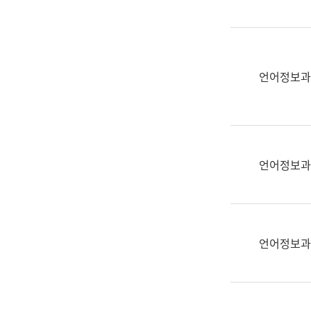
(부
획
서
운
명,
영
직
과
위/
언어정보과
공
직
공
급,
언
전
어
화,
과
담
교
언어정보과
당
육
업
연
무)
수
과
언어정보과
어
문
연
구