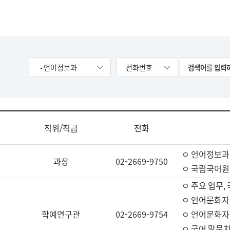
- 언어정보과
전화번호
직위/직급
전화
ㅇ 언어정보과
과장
02-2669-9750
ㅇ 국립국어원
ㅇ 주요 업무,
ㅇ 언어문화자
학예연구관
02-2669-9754
ㅇ 언어문화자
ㅇ 국어 말뭉치