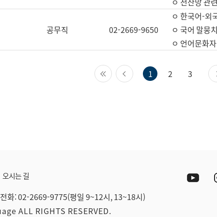
ㅇ 전산망 관련
ㅇ 한국어-외
공무직
02-2669-9650
ㅇ 국어 말뭉치
ㅇ 언어문화자원
첫 페이지
이전 페이지
1
2
3
Yout
오시는 길
전화: 02-2669-9775(평일 9~12시, 13~18시)
guage ALL RIGHTS RESERVED.