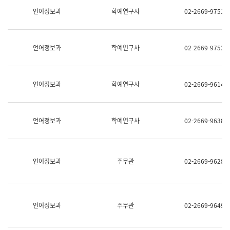
명,
교
언어정보과
학예연구사
02-2669-9751
직
육
위/
연
직
수
급,
과
언어정보과
학예연구사
02-2669-9753
전
어
화,
문
담
연
당
구
언어정보과
학예연구사
02-2669-9614
업
실
무)
어
문
연
언어정보과
학예연구사
02-2669-9638
구
과
어
문
연
언어정보과
주무관
02-2669-9628
구
과
(사
전
팀)
언어정보과
주무관
02-2669-9649
언
어
정