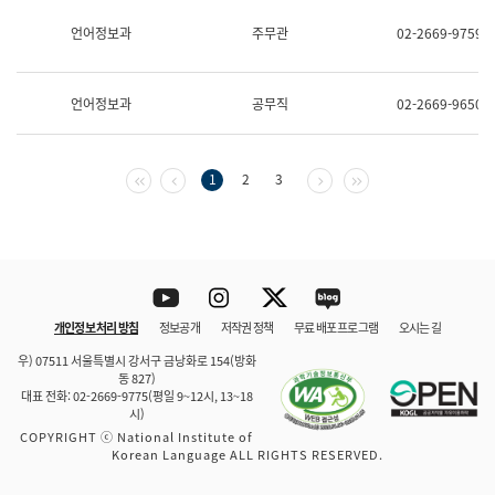
보
과
언어정보과
주무관
02-2669-9759
한
국
어
언어정보과
공무직
02-2669-9650
진
흥
과
수
첫 페이지
이전 페이지
다음 페이지
마지막 페이지
1
2
3
어
점
자
진
흥
과
Youtube
Instagram
Twitter
blog
개인정보 처리 방침
정보공개
저작권 정책
무료 배포 프로그램
오시는 길
바로 가기
문체부와 소속기관
우) 07511 서울특별시 강서구 금낭화로 154(방화
동 827)
대표 전화: 02-2669-9775(평일 9~12시, 13~18
시)
COPYRIGHT ⓒ National Institute of
Korean Language ALL RIGHTS RESERVED.