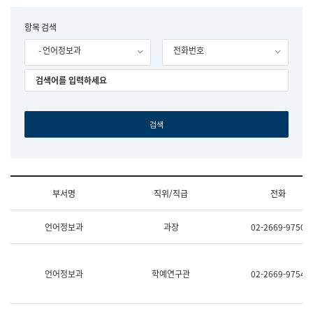
립
국
F
항목 검색
어
o
원
- 언어정보과
전화번호
r
조
m
직
도
국
어
원
원
장
기
획
연
수
부서명
직위/직급
전화
부
기
조
획
언어정보과
과장
02-2669-9750
직
운
및
영
업
과
무
공
언어정보과
학예연구관
02-2669-9754
소
공
개
언
(부
어
서
과