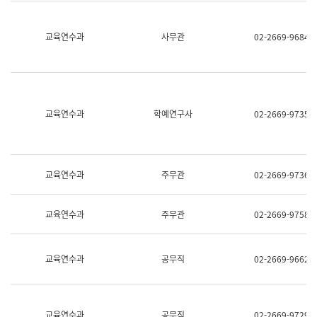
명,
교
직
육
위/
연
교육연수과
사무관
02-2669-9684
직
수
급,
과
전
어
화,
문
담
연
당
구
교육연수과
학예연구사
02-2669-9735
업
실
무)
어
문
연
구
교육연수과
주무관
02-2669-9736
과
어
문
교육연수과
주무관
02-2669-9758
연
구
과
(사
교육연수과
공무직
02-2669-9662
전
팀)
언
어
정
교육연수과
공무직
02-2669-9729