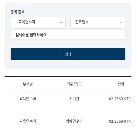
립
국
F
항목 검색
어
o
원
- 교육연수과
전화번호
r
조
m
직
도
국
어
원
원
장
기
획
연
수
부서명
직위/직급
전화
부
기
조
획
교육연수과
서기관
02-2669-9731
직
운
및
영
업
과
무
공
소
공
교육연수과
학예연구관
02-2669-9740
개
언
(부
어
서
과