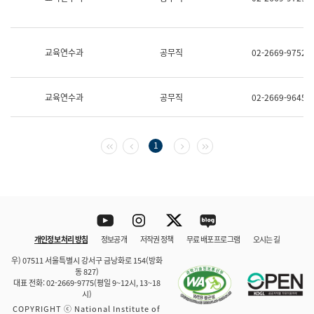
보
과
한
국
교육연수과
공무직
02-2669-9752
어
진
흥
과
교육연수과
공무직
02-2669-9645
수
어
점
자
첫 페이지
이전 페이지
다음 페이지
마지막 페이지
1
진
흥
과
Youtube
Instagram
Twitter
blog
개인정보 처리 방침
정보공개
저작권 정책
무료 배포 프로그램
오시는 길
바로 가기
문체부와 소속기관
우) 07511 서울특별시 강서구 금낭화로 154(방화
동 827)
대표 전화: 02-2669-9775(평일 9~12시, 13~18
시)
COPYRIGHT ⓒ National Institute of