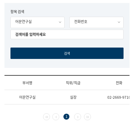
립
국
F
항목 검색
어
o
원
어문연구실
전화번호
r
조
m
직
도
국
어
원
원
장
기
획
연
수
부서명
직위/직급
전화
부
기
조
획
어문연구실
실장
02-2669-9710
직
운
및
영
업
과
무
공
첫 페이지
이전 페이지
다음 페이지
마지막 페이지
1
소
공
개
언
(부
어
서
과