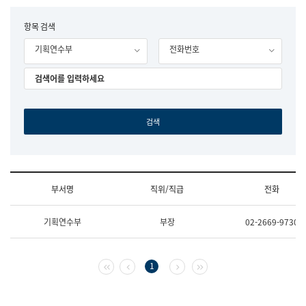
립
국
F
항목 검색
어
o
원
기획연수부
전화번호
r
조
m
직
도
국
어
원
원
장
기
획
연
수
부서명
직위/직급
전화
부
기
조
획
기획연수부
부장
02-2669-9730
직
운
및
영
업
과
무
공
첫 페이지
이전 페이지
다음 페이지
마지막 페이지
1
소
공
개
언
(부
어
서
과