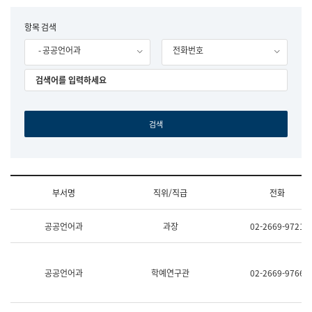
립
국
F
항목 검색
어
o
원
- 공공언어과
전화번호
r
조
m
직
도
국
어
원
원
장
기
획
연
수
부서명
직위/직급
전화
부
기
조
획
공공언어과
과장
02-2669-9721
직
운
및
영
업
과
무
공
공공언어과
학예연구관
02-2669-9766
소
공
개
언
(부
어
서
과