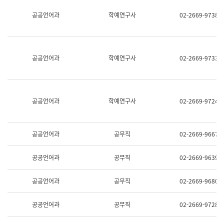
명,
교
공공언어과
학예연구사
02-2669-9738
직
육
위/
연
직
수
급,
과
전
어
공공언어과
학예연구사
02-2669-9733
화,
문
담
연
당
구
업
실
무)
어
공공언어과
학예연구사
02-2669-9724
문
연
구
과
공공언어과
공무직
02-2669-9667
어
문
연
공공언어과
공무직
02-2669-9639
구
과
(사
공공언어과
공무직
02-2669-9680
전
팀)
언
공공언어과
공무직
02-2669-9728
어
정