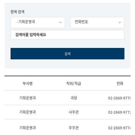
립
국
F
항목 검색
어
o
원
- 기획운영과
전화번호
r
조
m
직
도
국
어
원
원
장
기
획
연
수
부서명
직위/직급
전화
부
기
조
획
기획운영과
과장
02-2669-9770
직
운
및
영
업
과
기획운영과
사무관
02-2669-9772
무
공
소
공
개
언
기획운영과
주무관
02-2669-9774
(부
어
서
과