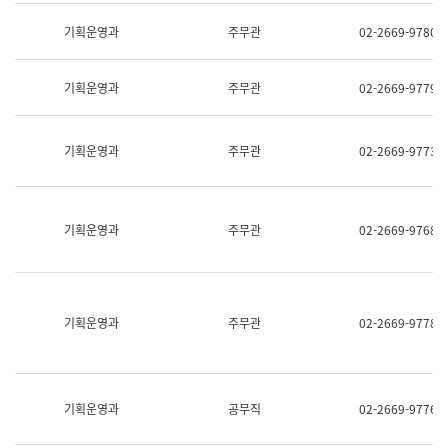
명,
교
직
기획운영과
주무관
02-2669-9780
육
위/
연
직
수
급,
과
기획운영과
주무관
02-2669-9779
전
어
화,
문
담
연
당
기획운영과
주무관
02-2669-9773
구
업
실
무)
어
문
연
기획운영과
주무관
02-2669-9768
구
과
어
문
연
구
기획운영과
주무관
02-2669-9778
과
(사
전
팀)
언
기획운영과
공무직
02-2669-9776
어
정