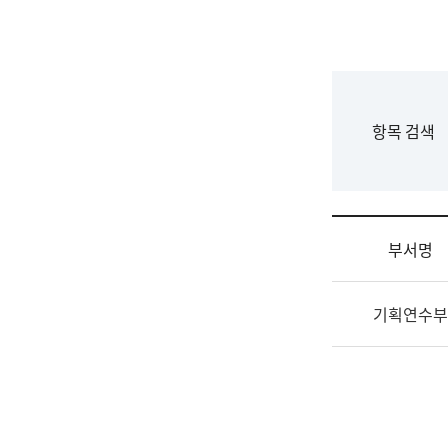
국
립
국
어
원
F
항목 검색
조
o
직
r
도
m
국
어
부서명
원
원
조
장
기획연수부
직
기
및
획
업
연
무
수
소
부
개
기