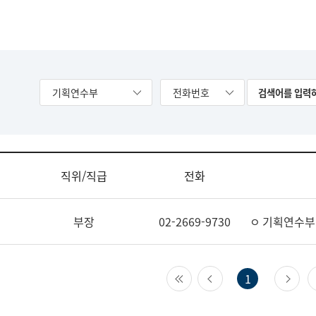
기획연수부
전화번호
직위/직급
전화
부장
02-2669-9730
ㅇ 기획연수부
첫 페이지
이전 페이지
다
1