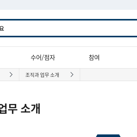
수어/점자
참여
조직과 업무 소개
바로가기
바로가기
업무 소개