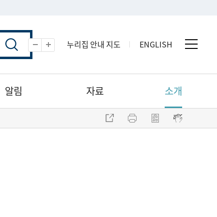
누리집 안내 지도
ENGLISH
전체 
축소
확대
알림
자료
소개
주소 복사
프린트
점자파일 내려받기
점자뷰어 보