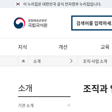
이 누리집은 대한민국 공식 전자정부 누리집입니다.
통
합
검
색
주
지식
개선
교육
메
뉴
현
Home
소개
조직·사업 소개
바로가기
재
위
치:
소개
조직과 
기관 소개