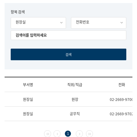
립
국
F
항목 검색
어
o
원
원장실
전화번호
r
조
m
직
도
국
어
원
원
장
기
획
연
수
부서명
직위/직급
전화
부
기
조
획
원장실
원장
02-2669-9700
직
운
및
영
업
과
원장실
공무직
02-2669-9702
무
공
소
공
개
언
(부
어
첫 페이지
이전 페이지
다음 페이지
마지막 페이지
1
서
과