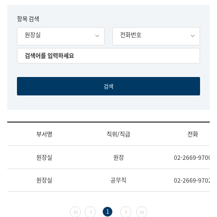
립
국
F
항목 검색
어
o
원
원장실
전화번호
r
조
m
직
도
국
어
원
원
장
기
획
연
수
부서명
직위/직급
전화
부
기
조
획
원장실
원장
02-2669-9700
직
운
및
영
업
과
원장실
공무직
02-2669-9702
무
공
소
공
개
언
(부
어
첫 페이지
이전 페이지
다음 페이지
마지막 페이지
1
서
과