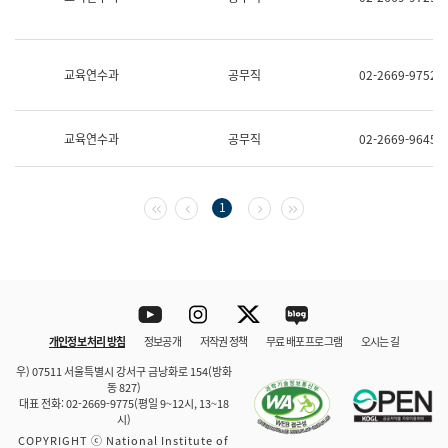
보
과
한
국
교육연수과
공무직
02-2669-9752
어
진
흥
과
교육연수과
공무직
02-2669-9645
수
어
점
자
첫 페이지
이전 페이지
다음 페이지
마지막 페이지
1
진
흥
과
Youtube
Instagram
Twitter
blog
개인정보 처리 방침
정보공개
저작권 정책
무료 배포 프로그램
오시는 길
바로 가기
문체부와 소속기관
우) 07511 서울특별시 강서구 금낭화로 154(방화
동 827)
대표 전화: 02-2669-9775(평일 9~12시, 13~18
시)
COPYRIGHT ⓒ National Institute of