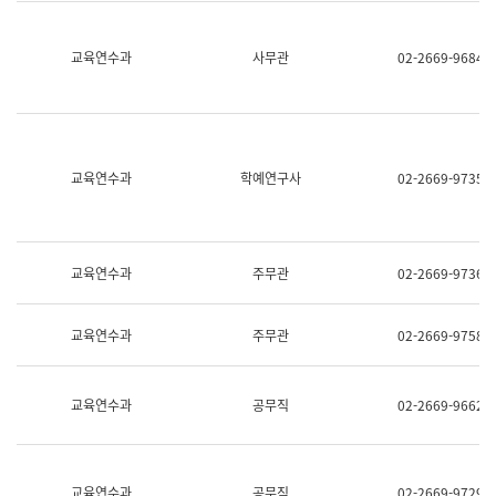
명,
교
직
육
위/
연
교육연수과
사무관
02-2669-9684
직
수
급,
과
전
어
화,
문
담
연
당
구
교육연수과
학예연구사
02-2669-9735
업
실
무)
어
문
연
구
교육연수과
주무관
02-2669-9736
과
어
문
교육연수과
주무관
02-2669-9758
연
구
과
(사
교육연수과
공무직
02-2669-9662
전
팀)
언
어
정
교육연수과
공무직
02-2669-9729