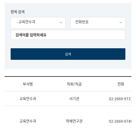
립
국
F
항목 검색
어
o
원
- 교육연수과
전화번호
r
조
m
직
도
국
어
원
원
장
기
획
연
수
부서명
직위/직급
전화
부
기
조
획
교육연수과
서기관
02-2669-9731
직
운
및
영
업
과
무
공
소
공
교육연수과
학예연구관
02-2669-9740
개
언
(부
어
서
과