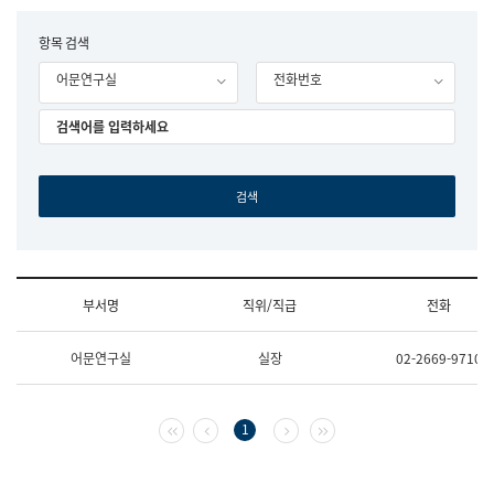
립
국
F
항목 검색
어
o
원
어문연구실
전화번호
r
조
m
직
도
국
어
원
원
장
기
획
연
수
부서명
직위/직급
전화
부
기
조
획
어문연구실
실장
02-2669-9710
직
운
및
영
업
과
무
공
첫 페이지
이전 페이지
다음 페이지
마지막 페이지
1
소
공
개
언
(부
어
서
과