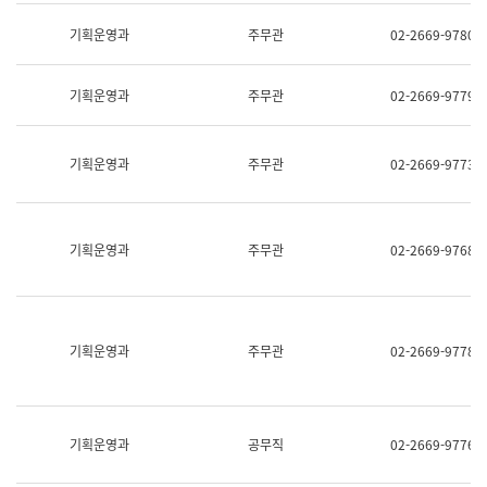
명,
교
직
기획운영과
주무관
02-2669-9780
육
위/
연
직
수
급,
과
기획운영과
주무관
02-2669-9779
전
어
화,
문
담
연
당
기획운영과
주무관
02-2669-9773
구
업
실
무)
어
문
연
기획운영과
주무관
02-2669-9768
구
과
어
문
연
구
기획운영과
주무관
02-2669-9778
과
(사
전
팀)
언
기획운영과
공무직
02-2669-9776
어
정