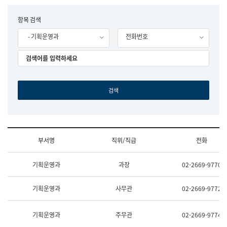
립
국
F
항목 검색
어
o
원
- 기획운영과
전화번호
r
조
m
직
도
국
어
원
원
장
기
획
연
수
부서명
직위/직급
전화
부
기
조
획
기획운영과
과장
02-2669-9770
직
운
및
영
업
과
기획운영과
사무관
02-2669-9772
무
공
소
공
개
언
기획운영과
주무관
02-2669-9774
(부
어
서
과