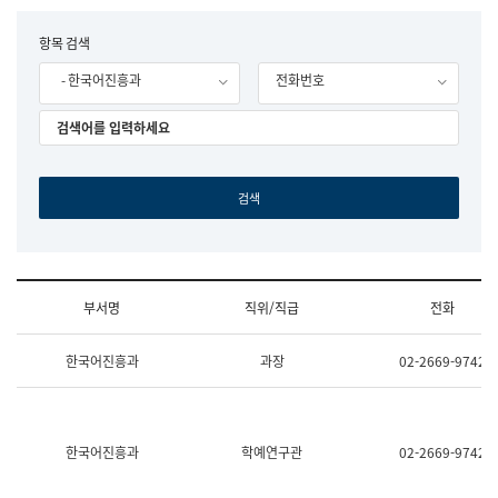
립
국
F
항목 검색
어
o
원
- 한국어진흥과
전화번호
r
조
m
직
도
국
어
원
원
장
기
획
연
수
부서명
직위/직급
전화
부
기
조
획
한국어진흥과
과장
02-2669-9742
직
운
및
영
업
과
무
공
소
공
한국어진흥과
학예연구관
02-2669-9742
개
언
(부
어
서
과