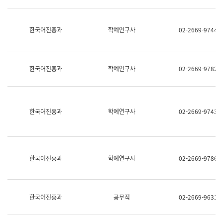
명,
교
직
육
위/
연
한국어진흥과
학예연구사
02-2669-9744
직
수
급,
과
전
어
화,
문
담
연
한국어진흥과
학예연구사
02-2669-9782
당
구
업
실
무)
어
문
연
한국어진흥과
학예연구사
02-2669-9743
구
과
어
문
연
한국어진흥과
학예연구사
02-2669-9786
구
과
(사
전
팀)
한국어진흥과
공무직
02-2669-9631
언
어
정