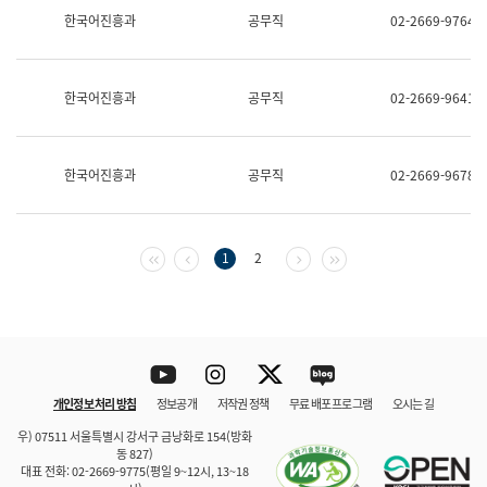
보
한국어진흥과
공무직
02-2669-9764
과
한
국
어
한국어진흥과
공무직
02-2669-9641
진
흥
과
수
한국어진흥과
공무직
02-2669-9678
어
점
자
진
흥
첫 페이지
이전 페이지
다음 페이지
마지막 페이지
1
2
과
Youtube
Instagram
Twitter
blog
개인정보 처리 방침
정보공개
저작권 정책
무료 배포 프로그램
오시는 길
바로 가기
문체부와 소속기관
우) 07511 서울특별시 강서구 금낭화로 154(방화
동 827)
대표 전화: 02-2669-9775(평일 9~12시, 13~18