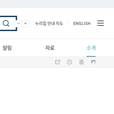
누리집 안내 지도
ENGLISH
전체 
축소
확대
알림
자료
소개
주소 복사
프린트
점자파일 내려받기
점자뷰어 보