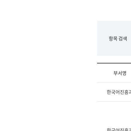
국
립
국
어
원
F
항목 검색
조
o
직
r
도
m
국
어
부서명
원
원
조
장
한국어진흥
직
기
및
획
업
연
무
수
소
부
개
기
한국어진흥