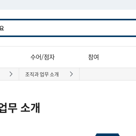
수어/점자
참여
조직과 업무 소개
바로가기
바로가기
업무 소개