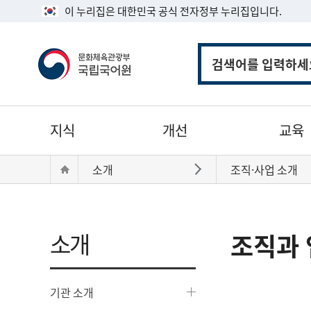
이 누리집은 대한민국 공식 전자정부 누리집입니다.
통
합
검
색
주
지식
개선
교육
메
뉴
현
Home
소개
조직·사업 소개
바로가기
재
위
치:
소개
조직과 
기관 소개