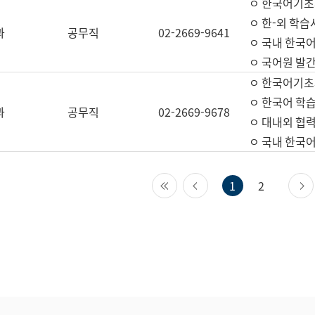
ㅇ 한국어기초
ㅇ 한-외 학습
과
공무직
02-2669-9641
ㅇ 국내 한국
ㅇ 국어원 발간
ㅇ 한국어기초
ㅇ 한국어 학
과
공무직
02-2669-9678
ㅇ 대내외 협력
ㅇ 국내 한국
첫 페이지
이전 페이지
1
2