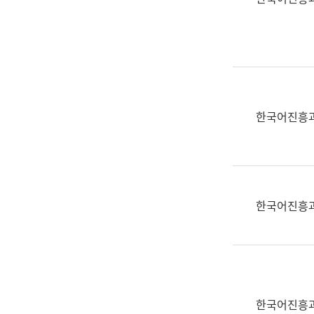
(부
획
서
운
명,
영
직
과
위/
공
직
공
급,
언
한국어진흥
전
어
화,
과
담
교
당
육
업
연
한국어진흥
무)
수
과
어
문
연
구
한국어진흥