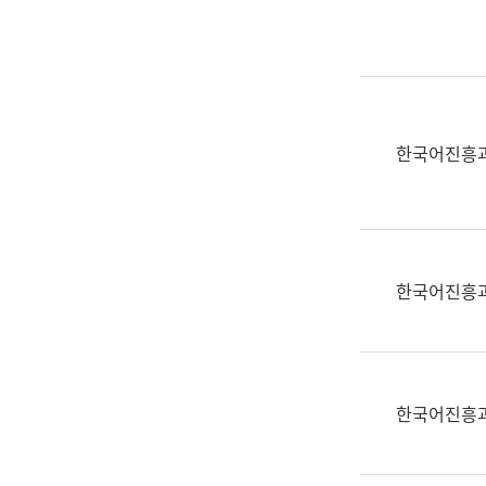
실
어
문
연
구
과
한국어진흥
어
문
연
구
과
한국어진흥
(사
전
팀)
언
어
한국어진흥
정
보
과