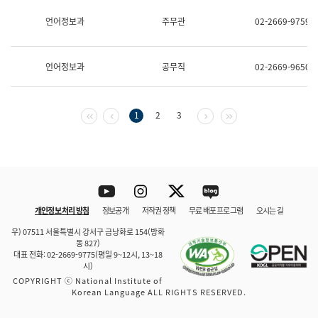
보
과
언어정보과
주무관
02-2669-9759
한
국
어
언어정보과
공무직
02-2669-9650
진
흥
과
수
첫 페이지
이전 페이지
다음 페이지
마지막 페이지
1
2
3
어
점
자
진
흥
과
Youtube
Instagram
Twitter
blog
개인정보 처리 방침
정보공개
저작권 정책
무료 배포 프로그램
오시는 길
바로 가기
문체부와 소속기관
우) 07511 서울특별시 강서구 금낭화로 154(방화
동 827)
대표 전화: 02-2669-9775(평일 9~12시, 13~18
시)
COPYRIGHT ⓒ National Institute of
Korean Language ALL RIGHTS RESERVED.