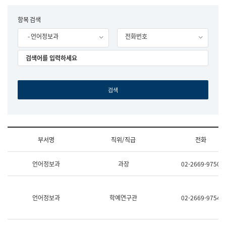
립
국
F
항목 검색
어
o
원
- 언어정보과
전화번호
r
조
m
직
도
국
어
원
원
장
기
획
연
수
부서명
직위/직급
전화
부
기
조
획
언어정보과
과장
02-2669-9750
직
운
및
영
업
과
무
공
언어정보과
학예연구관
02-2669-9754
소
공
개
언
(부
어
서
과