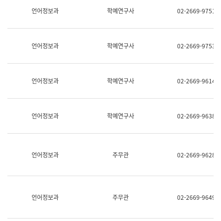
명,
교
언어정보과
학예연구사
02-2669-9751
직
육
위/
연
직
수
급,
과
언어정보과
학예연구사
02-2669-9753
전
어
화,
문
담
연
당
구
언어정보과
학예연구사
02-2669-9614
업
실
무)
어
문
연
언어정보과
학예연구사
02-2669-9638
구
과
어
문
연
언어정보과
주무관
02-2669-9628
구
과
(사
전
팀)
언어정보과
주무관
02-2669-9649
언
어
정