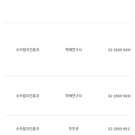
명,
교
직
육
위/
연
직
수
급,
과
전
어
화,
문
담
연
당
구
수어점자진흥과
학예연구사
02-2669-9698
업
실
무)
어
문
연
구
과
어
문
연
수어점자진흥과
학예연구사
02-2669-9696
구
과
(사
전
팀)
언
어
수어점자진흥과
주무관
02-2669-9613
정