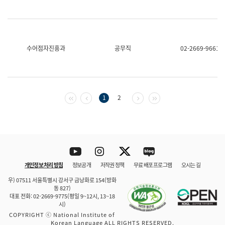
수어점자진흥과
공무직
02-2669-9661
첫 페이지
이전 페이지
다음 페이지
마지막 페이지
1
2
Youtube
Instagram
Twitter
blog
개인정보 처리 방침
정보공개
저작권 정책
무료 배포 프로그램
오시는 길
바로 가기
문체부와 소속기관
우) 07511 서울특별시 강서구 금낭화로 154(방화
동 827)
대표 전화: 02-2669-9775(평일 9~12시, 13~18
시)
COPYRIGHT ⓒ National Institute of
Korean Language ALL RIGHTS RESERVED.