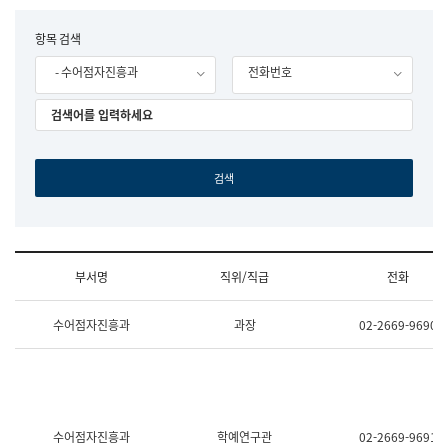
립
국
F
항목 검색
어
o
원
- 수어점자진흥과
전화번호
r
조
m
직
도
국
어
원
원
장
기
획
연
수
부서명
직위/직급
전화
부
기
조
획
수어점자진흥과
과장
02-2669-9690
직
운
및
영
업
과
무
공
소
공
개
언
(부
어
수어점자진흥과
학예연구관
02-2669-9691
서
과