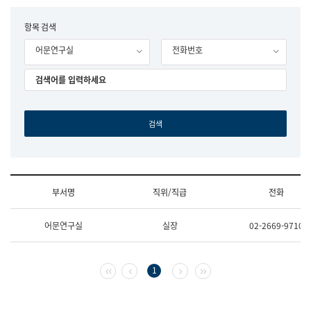
립
국
F
항목 검색
어
o
원
어문연구실
전화번호
r
조
m
직
도
국
어
원
원
장
기
획
연
수
부서명
직위/직급
전화
부
기
조
획
어문연구실
실장
02-2669-9710
직
운
및
영
업
과
무
공
첫 페이지
이전 페이지
다음 페이지
마지막 페이지
1
소
공
개
언
(부
어
서
과