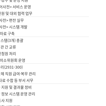
 감수 및 운영 지원
국어사전> 서비스 운영
민원 및 대외 협력 업무
사전> 편찬 실무
사전> 시스템 개발
자료 구축
스템(3개) 총괄
관 간 교류
민청원 처리
의소위원회 운영
(2931-300)
제 직원 급여·복무 관리
 자료 수합 등 부서 서무
 지원 및 결과물 정비
 정보 시스템 운영 관리
조사 지원