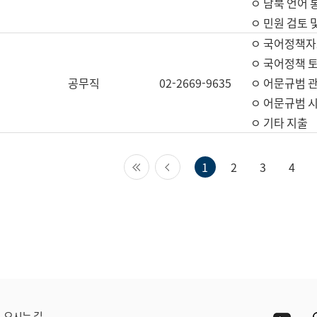
ㅇ 남북 언어 
ㅇ 민원 검토 
ㅇ 국어정책자
ㅇ 국어정책 
공무직
02-2669-9635
ㅇ 어문규범 
ㅇ 어문규범 
ㅇ 기타 지출
첫 페이지
이전 페이지
1
2
3
4
Yout
오시는 길