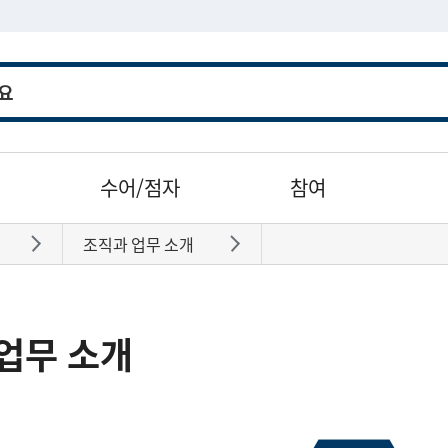
수어/점자
참여
조직과 업무 소개
바로가기
바로가기
업무 소개