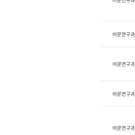
어문연구과
실
어
문
연
구
어문연구과
과
어
문
연
어문연구과
구
과
(사
전
어문연구과
팀)
언
어
정
보
어문연구과
과