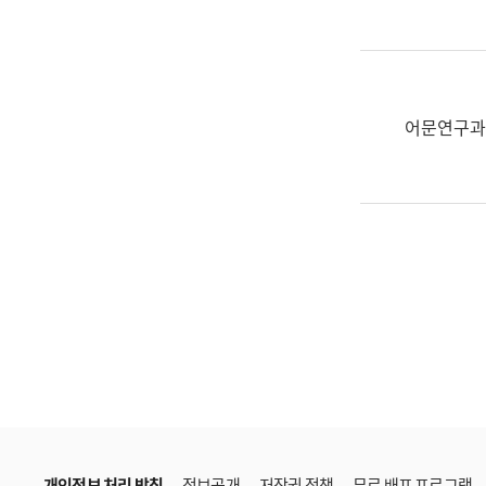
한
국
어
진
흥
어문연구과
과
수
어
점
자
진
흥
과
개인정보 처리 방침
정보공개
저작권 정책
무료 배포 프로그램