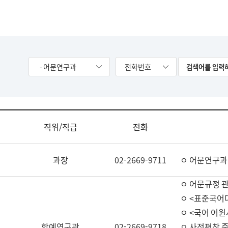
- 어문연구과
전화번호
직위/직급
전화
과장
02-2669-9711
ㅇ 어문연구과
ㅇ 어문규정 
ㅇ <표준국어
ㅇ <국어 어원
학예연구관
02-2669-9718
ㅇ 사전편찬 