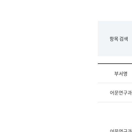
국
립
국
어
원
F
항목 검색
조
o
직
r
도
m
국
어
부서명
원
원
조
장
어문연구과
직
기
및
획
업
연
무
수
소
부
개
기
어문연구과