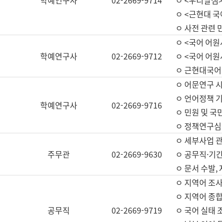
학예연구사
02-2669-9714
ㅇ <우리말샘>
ㅇ <근현대 
ㅇ 사전 관련 
ㅇ <국어 어원
학예연구사
02-2669-9712
ㅇ <국어 어원
ㅇ 근현대국어
ㅇ 어문연구 시
ㅇ 언어정책 기
학예연구사
02-2669-9716
ㅇ 민원 및 국
ㅇ 정책연구심
ㅇ 세부사업 관리
주무관
02-2669-9630
ㅇ 공무직·기간
ㅇ 문서 수발,
ㅇ 지역어 조사
ㅇ 지역어 종합
공무직
02-2669-9719
ㅇ 국어 실태 