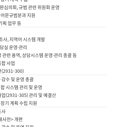
완심의회, 규범 관련 위원회 운영
 어문규범분과 지원
 기획 업무 등
업
 조사, 지역어 시스템 개발
담실 운영·관리
 관련 용역, 상담시스템 운영·관리 총괄 등
통합 사업
2931-300)
 감수 및 운영 총괄
합 시스템 관리 및 운영
업(2931-305) 관리 및 예결산
중장기 계획 수립 지원
조사
대사전> 개편