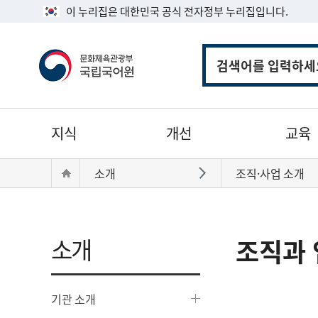
이 누리집은 대한민국 공식 전자정부 누리집입니다.
통
합
검
색
주
지식
개선
교육
메
뉴
현
Home
소개
조직·사업 소개
바로가기
재
위
치:
소개
조직과 
기관 소개