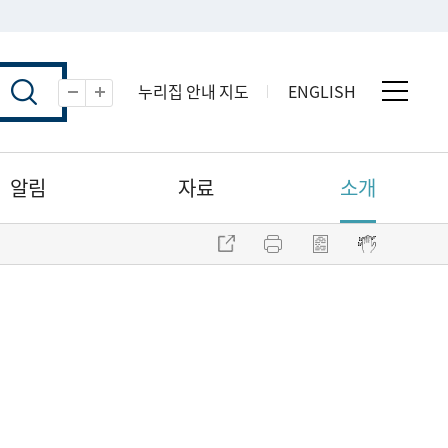
누리집 안내 지도
ENGLISH
전체 
축소
확대
알림
자료
소개
주소 복사
프린트
점자파일 내려받기
점자뷰어 보