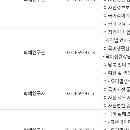
ㅇ 사전정보보
ㅇ 국어심의회
ㅇ 국회 대응,
ㅇ 지역어 사
- 지역별 언어
ㅇ 국어생활상
학예연구관
02-2669-9713
- 국어생활상담
ㅇ 남북 언어 
ㅇ 예산 및 결산(
ㅇ <우리말샘>
ㅇ 국어사전 통
학예연구사
02-2669-9717
ㅇ 사전 세부 사
ㅇ 사전편찬 
ㅇ 국어 실태 
ㅇ <표준국어