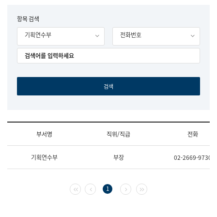
립
국
F
항목 검색
어
o
원
기획연수부
전화번호
r
조
m
직
도
국
어
원
원
장
기
획
연
수
부서명
직위/직급
전화
부
기
조
획
기획연수부
부장
02-2669-9730
직
운
및
영
업
과
무
공
첫 페이지
이전 페이지
다음 페이지
마지막 페이지
1
소
공
개
언
(부
어
서
과