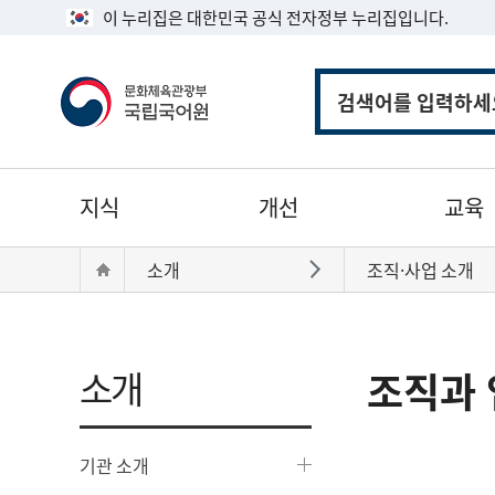
이 누리집은 대한민국 공식 전자정부 누리집입니다.
통
합
검
색
주
지식
개선
교육
메
뉴
현
Home
소개
조직·사업 소개
바로가기
재
위
치:
소개
조직과 
기관 소개