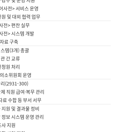
 감수 및 운영 지원
국어사전> 서비스 운영
민원 및 대외 협력 업무
사전> 편찬 실무
사전> 시스템 개발
자료 구축
스템(3개) 총괄
관 간 교류
민청원 처리
의소위원회 운영
(2931-300)
제 직원 급여·복무 관리
 자료 수합 등 부서 서무
 지원 및 결과물 정비
 정보 시스템 운영 관리
조사 지원