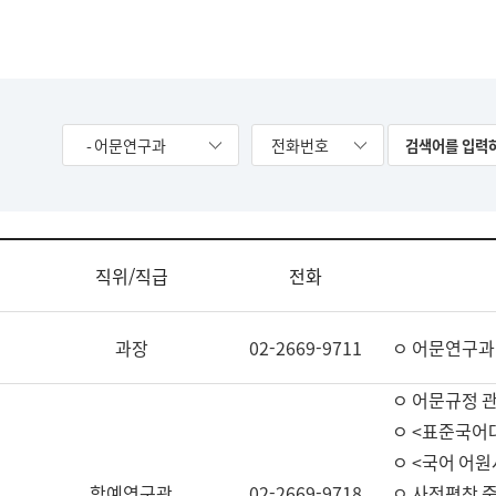
- 어문연구과
전화번호
직위/직급
전화
과장
02-2669-9711
ㅇ 어문연구과
ㅇ 어문규정 
ㅇ <표준국어
ㅇ <국어 어원
학예연구관
02-2669-9718
ㅇ 사전편찬 