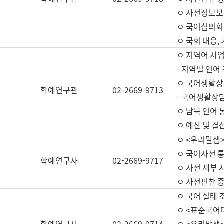
ㅇ 사전정보보
ㅇ 국어심의회
ㅇ 국회 대응,
ㅇ 지역어 사
- 지역별 언어
ㅇ 국어생활상
학예연구관
02-2669-9713
- 국어생활상담
ㅇ 남북 언어 
ㅇ 예산 및 결산(
ㅇ <우리말샘>
ㅇ 국어사전 통
학예연구사
02-2669-9717
ㅇ 사전 세부 사
ㅇ 사전편찬 
ㅇ 국어 실태 
ㅇ <표준국어