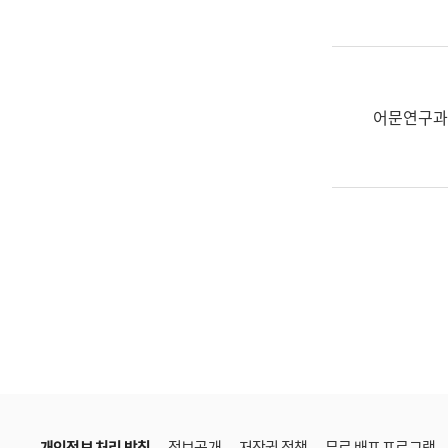
한
국
어
진
흥
어문연구과
과
수
어
점
자
진
흥
과
개인정보 처리 방침
정보공개
저작권 정책
무료 배포 프로그램