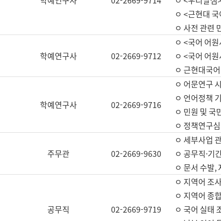
학예연구사
02-2669-9714
ㅇ <우리말샘>
ㅇ <근현대 
ㅇ 사전 관련 
ㅇ <국어 어원
학예연구사
02-2669-9712
ㅇ <국어 어원
ㅇ 근현대국어
ㅇ 어문연구 시
ㅇ 언어정책 기
학예연구사
02-2669-9716
ㅇ 민원 및 국
ㅇ 정책연구심
ㅇ 세부사업 관리
주무관
02-2669-9630
ㅇ 공무직·기간
ㅇ 문서 수발,
ㅇ 지역어 조사
ㅇ 지역어 종합
공무직
02-2669-9719
ㅇ 국어 실태 