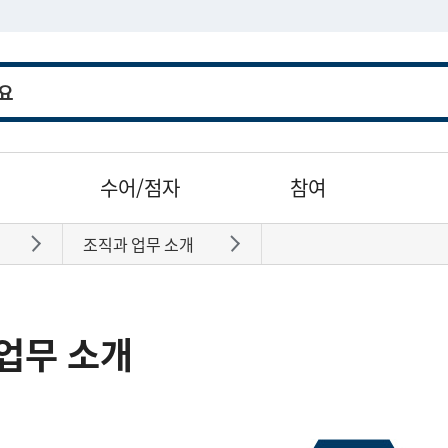
수어/점자
참여
조직과 업무 소개
바로가기
바로가기
업무 소개