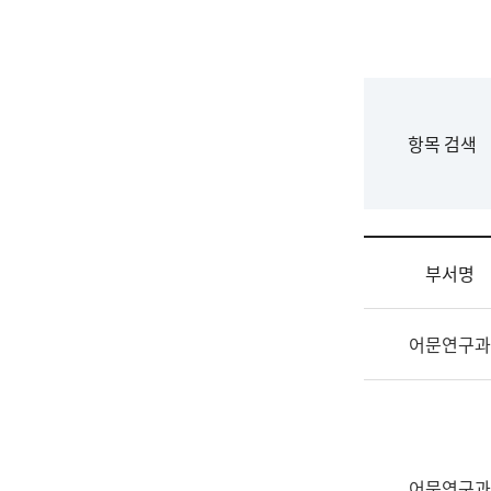
국
립
국
어
원
F
항목 검색
조
o
직
r
도
m
국
어
부서명
원
원
조
장
어문연구과
직
기
및
획
업
연
무
수
소
부
개
기
어문연구과