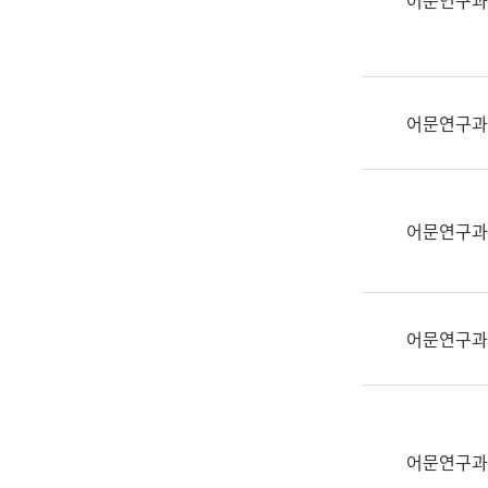
어문연구과
실
어
문
연
구
어문연구과
과
어
문
연
어문연구과
구
과
(사
전
어문연구과
팀)
언
어
정
보
어문연구과
과