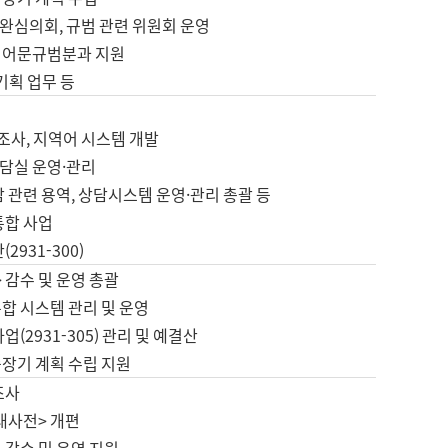
완심의회, 규범 관련 위원회 운영
 어문규범분과 지원
 기획 업무 등
업
 조사, 지역어 시스템 개발
담실 운영·관리
 관련 용역, 상담시스템 운영·관리 총괄 등
통합 사업
2931-300)
 감수 및 운영 총괄
합 시스템 관리 및 운영
업(2931-305) 관리 및 예결산
중장기 계획 수립 지원
조사
대사전> 개편