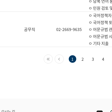
ㅇ 남북 언어 
ㅇ 민원 검토 
ㅇ 국어정책자
ㅇ 국어정책 
공무직
02-2669-9635
ㅇ 어문규범 
ㅇ 어문규범 
ㅇ 기타 지출
첫 페이지
이전 페이지
1
2
3
4
Yout
오시는 길