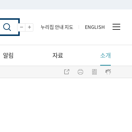
누리집 안내 지도
ENGLISH
전체 
축소
확대
알림
자료
소개
주소 복사
프린트
점자파일 내려받기
점자뷰어 보