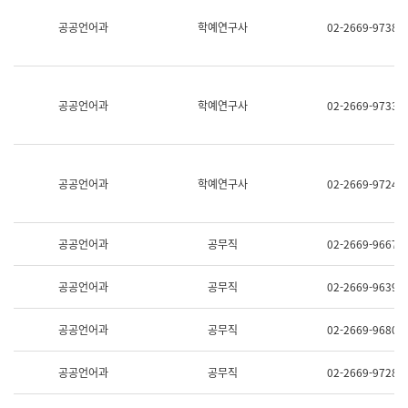
명,
교
공공언어과
학예연구사
02-2669-9738
직
육
위/
연
직
수
급,
과
전
어
공공언어과
학예연구사
02-2669-9733
화,
문
담
연
당
구
업
실
무)
어
공공언어과
학예연구사
02-2669-9724
문
연
구
과
공공언어과
공무직
02-2669-9667
어
문
연
공공언어과
공무직
02-2669-9639
구
과
(사
공공언어과
공무직
02-2669-9680
전
팀)
언
공공언어과
공무직
02-2669-9728
어
정