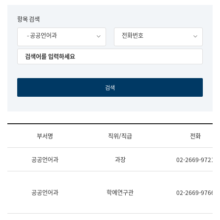
립
국
F
항목 검색
어
o
원
- 공공언어과
전화번호
r
조
m
직
도
국
어
원
원
장
기
획
연
수
부서명
직위/직급
전화
부
기
조
획
공공언어과
과장
02-2669-9721
직
운
및
영
업
과
무
공
공공언어과
학예연구관
02-2669-9766
소
공
개
언
(부
어
서
과