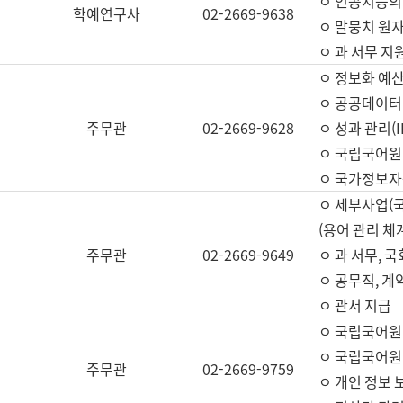
ㅇ 인공지능의
학예연구사
02-2669-9638
ㅇ 말뭉치 원자
ㅇ 과 서무 지
ㅇ 정보화 예산
ㅇ 공공데이터 
주무관
02-2669-9628
ㅇ 성과 관리(
ㅇ 국립국어원
ㅇ 국가정보자
ㅇ 세부사업(
(용어 관리 체
주무관
02-2669-9649
ㅇ 과 서무, 
ㅇ 공무직, 계
ㅇ 관서 지급
ㅇ 국립국어원
ㅇ 국립국어원
주무관
02-2669-9759
ㅇ 개인 정보 