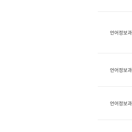
(부
획
서
운
명,
영
직
과
위/
언어정보과
공
직
공
급,
언
전
어
화,
과
담
교
언어정보과
당
육
업
연
무)
수
과
언어정보과
어
문
연
구