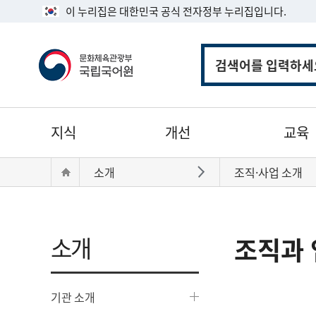
이 누리집은 대한민국 공식 전자정부 누리집입니다.
통
합
검
색
주
지식
개선
교육
메
뉴
현
Home
소개
조직·사업 소개
바로가기
재
위
치:
소개
조직과 
기관 소개