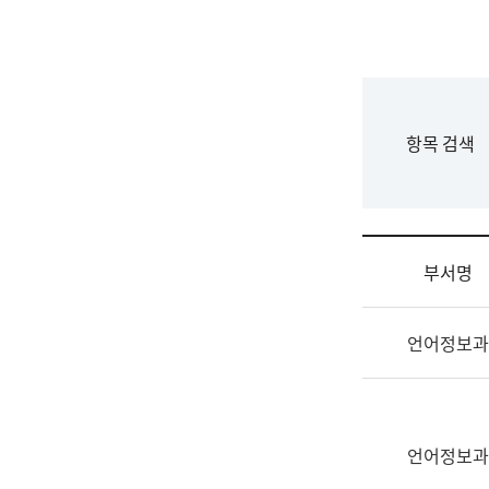
국
립
국
어
원
F
항목 검색
조
o
직
r
도
m
국
어
부서명
원
원
조
장
언어정보과
직
기
및
획
업
연
무
수
소
언어정보과
부
개
기