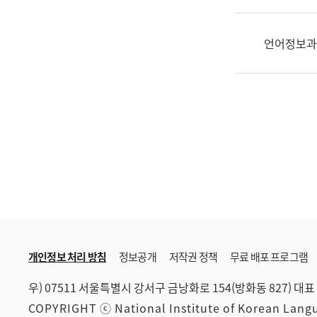
한
국
어
언어정보과
진
흥
과
수
어
점
자
진
흥
과
개인정보 처리 방침
정보공개
저작권 정책
무료 배포 프로그램
우) 07511 서울특별시 강서구 금낭화로 154(방화동 827)
대표 
COPYRIGHT ⓒ National Institute of Korean Lan