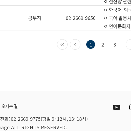
ㅇ 전산망 관련
ㅇ 한국어-외
공무직
02-2669-9650
ㅇ 국어 말뭉치
ㅇ 언어문화자원
첫 페이지
이전 페이지
1
2
3
Yout
오시는 길
전화: 02-2669-9775(평일 9~12시, 13~18시)
guage ALL RIGHTS RESERVED.