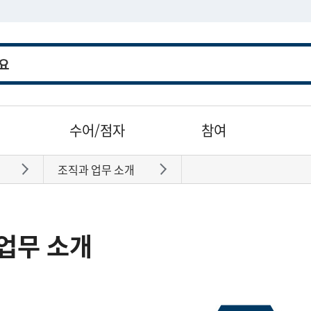
수어/점자
참여
조직과 업무 소개
바로가기
바로가기
업무 소개