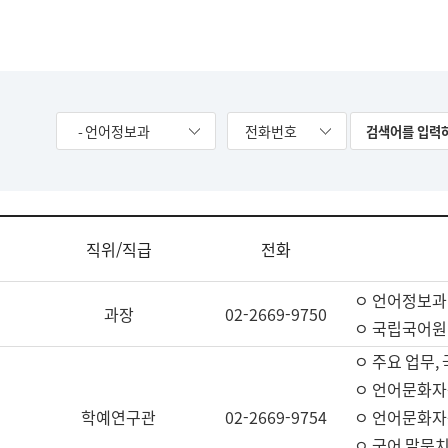
- 언어정보과
전화번호
직위/직급
전화
ㅇ 언어정보과
과장
02-2669-9750
ㅇ 국립국어원
ㅇ 주요 업무,
ㅇ 언어문화자
학예연구관
02-2669-9754
ㅇ 언어문화자
ㅇ 국어 말뭉치