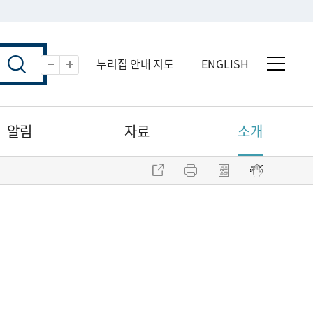
누리집 안내 지도
ENGLISH
전체 
축소
확대
알림
자료
소개
주소 복사
프린트
점자파일 내려받기
점자뷰어 보