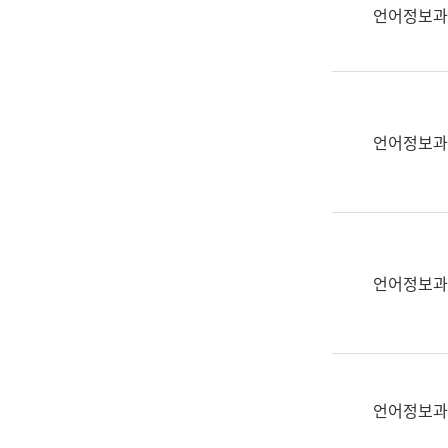
실
언어정보과
어
문
연
구
과
언어정보과
어
문
연
구
과
(사
언어정보과
전
팀)
언
어
정
언어정보과
보
과