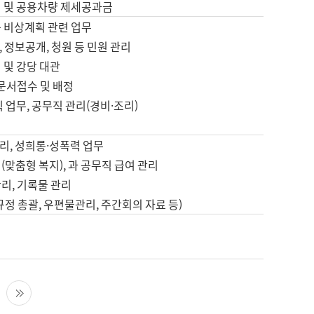
영 및 공용차량 제세공과금
등 비상계획 관련 업무
 정보공개, 청원 등 민원 관리
 및 강당 대관
 문서접수 및 배정
직 업무, 공무직 관리(경비·조리)
영
리, 성희롱·성폭력 업무
(맞춤형 복지), 과 공무직 급여 관리
리, 기록물 관리
규정 총괄, 우편물관리, 주간회의 자료 등)
영
다음 페이지
마지막 페이지