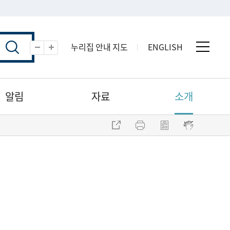
누리집 안내 지도
ENGLISH
전체 
축소
확대
알림
자료
소개
주소 복사
프린트
점자파일 내려받기
점자뷰어 보