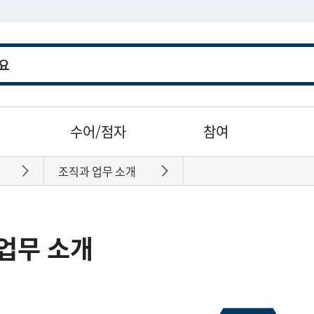
수어/점자
참여
조직과 업무 소개
바로가기
바로가기
업무 소개