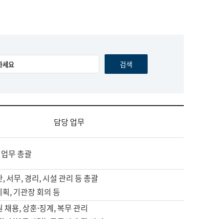
담당 업무
 업무 총괄
, 서무, 경리, 시설 관리 등 총괄
계획, 기관장 회의 등
원 채용, 상훈·징계, 복무 관리