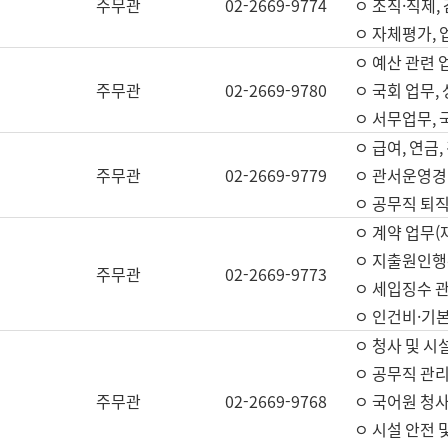
주무관
02-2669-9774
ㅇ 조직·직제,
ㅇ 자체평가,
ㅇ 예산 관련 
주무관
02-2669-9780
ㅇ 국회 업무
ㅇ 서무업무,
ㅇ 급여, 연금
주무관
02-2669-9779
ㅇ 관서운영경비
ㅇ 공무직 퇴직
ㅇ 계약 업무(
ㅇ 지출원인행위
주무관
02-2669-9773
ㅇ 세입징수 
ㅇ 인건비·기
ㅇ 청사 및 시
ㅇ 공무직 관리
주무관
02-2669-9768
ㅇ 국어원 청
ㅇ 시설 안전 