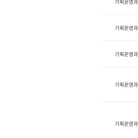
기획운영과
(부
획
서
운
명,
영
직
기획운영과
과
위/
공
직
공
급,
언
기획운영과
전
어
화,
과
담
교
당
육
기획운영과
업
연
무)
수
과
어
문
기획운영과
연
구