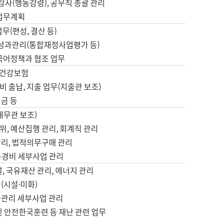
 감사(행동강령), 공무직 총괄 관리
 업무계획
업무(편성, 결산 등)
, 성과관리(통합재정사업평가 등)
 국어정책과 협조 업무
, 건강보험
 출납, 지출 업무(지출관 보조)
금 등
재무관 보조)
, 예산집행 관리, 회계직 관리
관리, 법적의무구매 관리
본경비 세부사업 관리
설, 국유재산 관리, 에너지 관리
(시설·미화)
사관리 세부사업 관리
및 안전한국훈련 등 재난 관련 업무