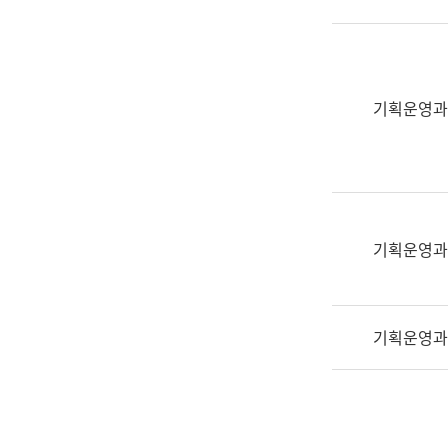
실
어
문
연
구
기획운영과
과
어
문
연
구
과
기획운영과
(사
전
팀)
기획운영과
언
어
정
보
과