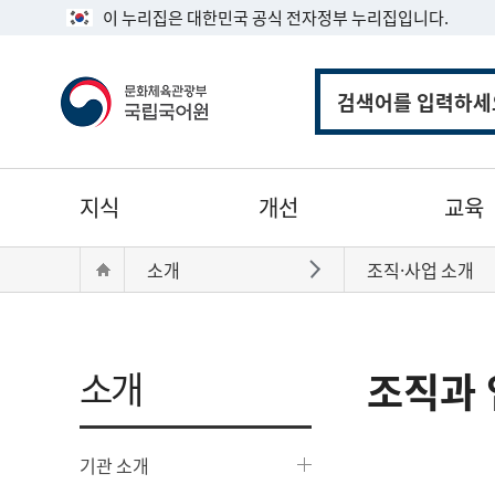
이 누리집은 대한민국 공식 전자정부 누리집입니다.
통
합
검
색
주
지식
개선
교육
메
뉴
현
Home
소개
조직·사업 소개
바로가기
재
위
치:
소개
조직과 
기관 소개