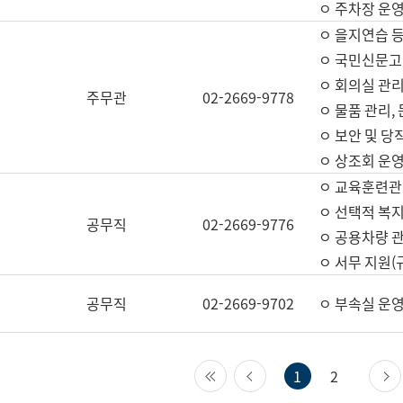
ㅇ 주차장 운
ㅇ 을지연습 
ㅇ 국민신문고,
ㅇ 회의실 관리
주무관
02-2669-9778
ㅇ 물품 관리,
ㅇ 보안 및 당
ㅇ 상조회 운
ㅇ 교육훈련관
ㅇ 선택적 복지
공무직
02-2669-9776
ㅇ 공용차량 관
ㅇ 서무 지원(
공무직
02-2669-9702
ㅇ 부속실 운
첫 페이지
이전 페이지
1
2