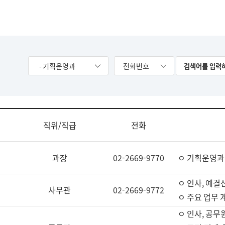
- 기획운영과
전화번호
직위/직급
전화
과장
02-2669-9770
ㅇ 기획운영과
ㅇ 인사, 예결산
사무관
02-2669-9772
ㅇ 주요 업무 
ㅇ 인사, 공무