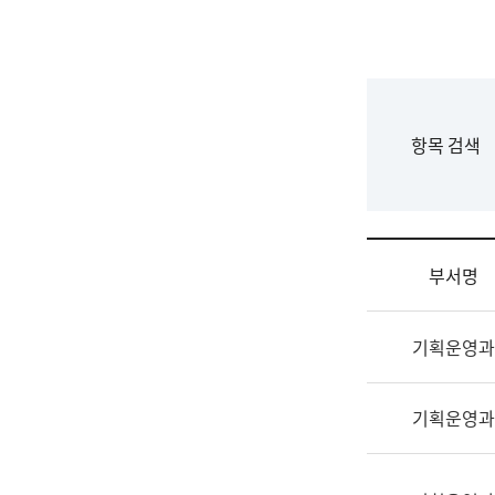
국
립
국
어
원
F
항목 검색
조
o
직
r
도
m
국
어
부서명
원
원
조
장
기획운영과
직
기
및
획
업
연
기획운영과
무
수
소
부
개
기