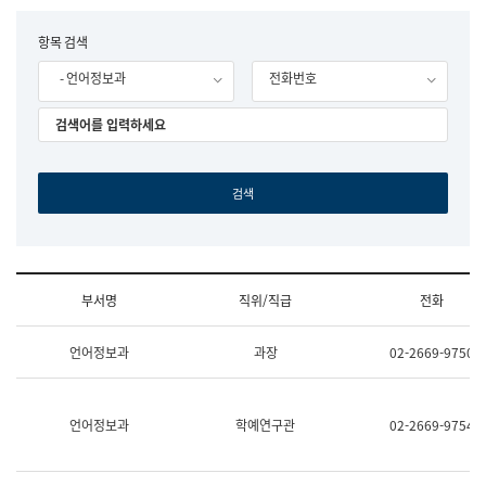
립
국
F
항목 검색
어
o
원
- 언어정보과
전화번호
r
조
m
직
도
국
어
원
원
장
기
획
연
수
부서명
직위/직급
전화
부
기
조
획
언어정보과
과장
02-2669-9750
직
운
및
영
업
과
무
공
언어정보과
학예연구관
02-2669-9754
소
공
개
언
(부
어
서
과