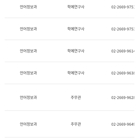
명,
교
언어정보과
학예연구사
02-2669-9751
직
육
위/
연
직
수
급,
과
언어정보과
학예연구사
02-2669-9753
전
어
화,
문
담
연
당
구
언어정보과
학예연구사
02-2669-9614
업
실
무)
어
문
연
언어정보과
학예연구사
02-2669-9638
구
과
어
문
연
언어정보과
주무관
02-2669-9628
구
과
(사
전
팀)
언어정보과
주무관
02-2669-9649
언
어
정