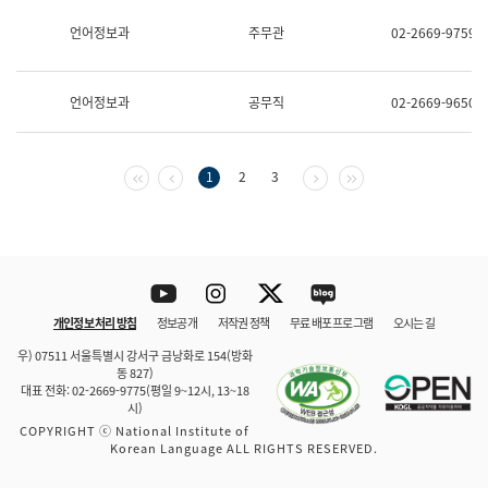
보
과
언어정보과
주무관
02-2669-9759
한
국
어
언어정보과
공무직
02-2669-9650
진
흥
과
수
첫 페이지
이전 페이지
다음 페이지
마지막 페이지
1
2
3
어
점
자
진
흥
과
Youtube
Instagram
Twitter
blog
개인정보 처리 방침
정보공개
저작권 정책
무료 배포 프로그램
오시는 길
바로 가기
문체부와 소속기관
우) 07511 서울특별시 강서구 금낭화로 154(방화
동 827)
대표 전화: 02-2669-9775(평일 9~12시, 13~18
시)
COPYRIGHT ⓒ National Institute of
Korean Language ALL RIGHTS RESERVED.