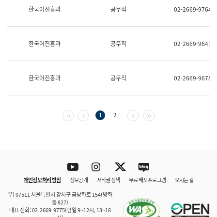
보
한국어진흥과
공무직
02-2669-9764
과
한
국
어
한국어진흥과
공무직
02-2669-9641
진
흥
과
수
한국어진흥과
공무직
02-2669-9678
어
점
자
진
흥
첫 페이지
이전 페이지
다음 페이지
마지막 페이지
1
2
과
Youtube
Instagram
Twitter
blog
개인정보 처리 방침
정보공개
저작권 정책
무료 배포 프로그램
오시는 길
바로 가기
문체부와 소속기관
우) 07511 서울특별시 강서구 금낭화로 154(방화
동 827)
대표 전화: 02-2669-9775(평일 9~12시, 13~18