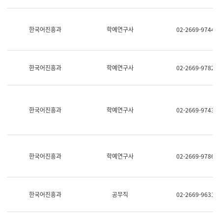
명,
교
직
육
위/
연
한국어진흥과
학예연구사
02-2669-9744
직
수
급,
과
전
어
화,
문
담
연
한국어진흥과
학예연구사
02-2669-9782
당
구
업
실
무)
어
문
연
한국어진흥과
학예연구사
02-2669-9743
구
과
어
문
연
한국어진흥과
학예연구사
02-2669-9786
구
과
(사
전
팀)
한국어진흥과
공무직
02-2669-9631
언
어
정