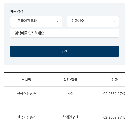
립
국
F
항목 검색
어
o
원
- 한국어진흥과
전화번호
r
조
m
직
도
국
어
원
원
장
기
획
연
수
부서명
직위/직급
전화
부
기
조
획
한국어진흥과
과장
02-2669-9742
직
운
및
영
업
과
무
공
소
공
한국어진흥과
학예연구관
02-2669-9742
개
언
(부
어
서
과