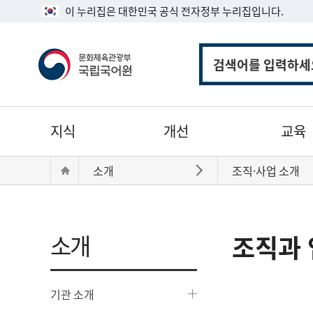
이 누리집은 대한민국 공식 전자정부 누리집입니다.
통
합
검
색
주
지식
개선
교육
메
뉴
현
Home
소개
조직·사업 소개
바로가기
재
위
치:
소개
조직과 
기관 소개