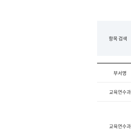
국
립
국
어
원
F
항목 검색
조
o
직
r
도
m
국
어
부서명
원
원
조
장
교육연수과
직
기
및
획
업
연
무
수
소
부
교육연수과
개
기