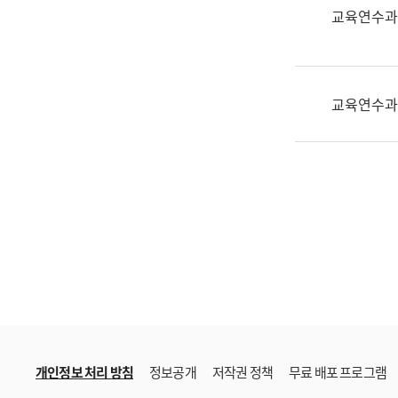
한
교육연수과
국
어
진
흥
교육연수과
과
수
어
점
자
진
흥
과
개인정보 처리 방침
정보공개
저작권 정책
무료 배포 프로그램