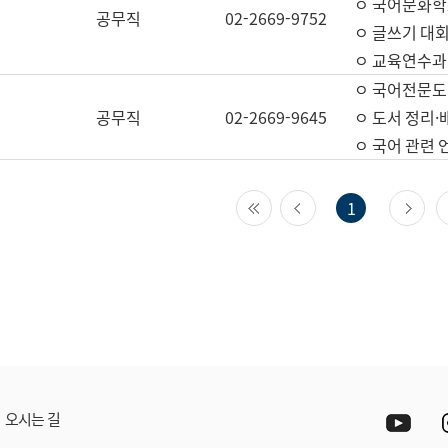
ㅇ 국어문화학
공무직
02-2669-9752
ㅇ 글쓰기 대회
ㅇ 교육연수과
ㅇ 국어전문도
공무직
02-2669-9645
ㅇ 도서 정리·
ㅇ 국어 관련
첫 페이지
이전 페이지
다
1
Yout
오시는 길