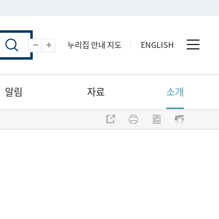
누리집 안내 지도
ENGLISH
전체 
축소
확대
알림
자료
소개
주소 복사
프린트
점자파일 내려받기
점자뷰어 보