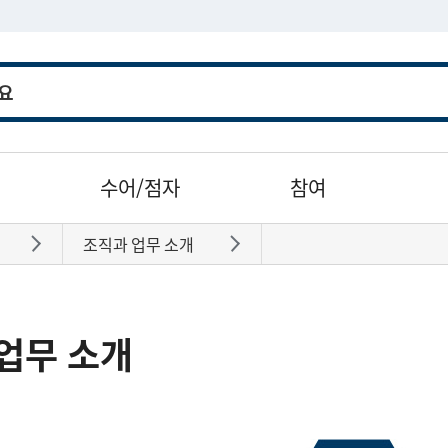
수어/점자
참여
조직과 업무 소개
바로가기
바로가기
업무 소개