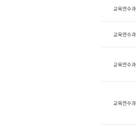
실
교육연수과
어
문
연
구
교육연수과
과
어
문
연
교육연수과
구
과
(사
전
팀)
교육연수과
언
어
정
보
과